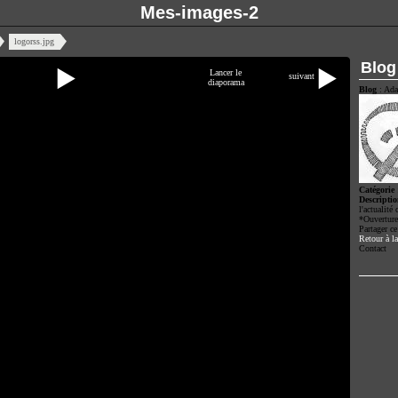
Mes-images-2
logorss.jpg
Blog
Lancer le
suivant
diaporama
Blog
: Ada
Catégorie
Descripti
l'actualité
*Ouverture
Partager ce
Retour à la
Contact