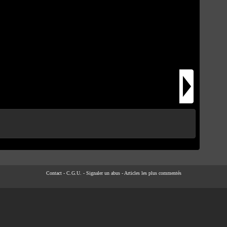
Contact
-
C.G.U.
-
Signaler un abus
-
Articles les plus commentés