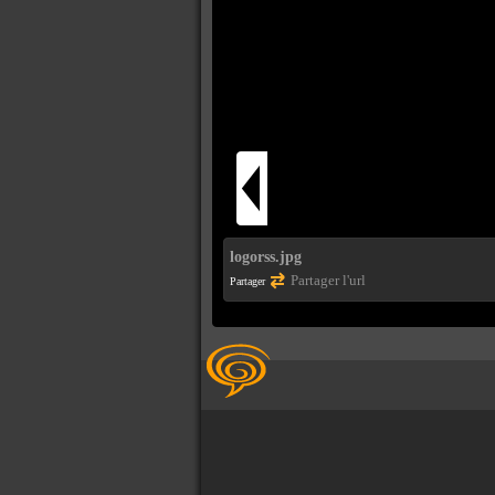
logorss.jpg
Partager l'url
Partager