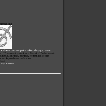
mantablogue
:
littérature
politique
poésie
théâtre
pédagogie
Culture
on
: *Étonnement systémique et libertaire *Évaluations de
 culturelle, artistique, politique, économique, sociale
s vers la pensée non conformiste
 blog
 page d'accueil