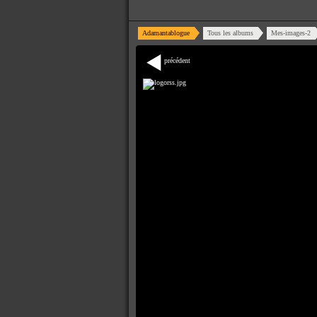
Adamantablogue
Tous les albums
Mes-images-2
précédent