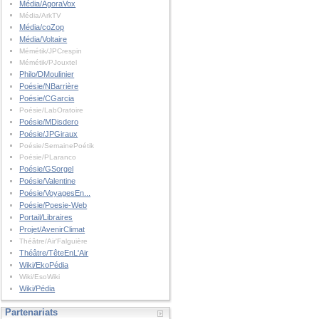
Média/AgoraVox
Média/ArkTV
Média/coZop
Média/Voltaire
Mémétik/JPCrespin
Mémétik/PJouxtel
Philo/DMoulinier
Poésie/NBarrière
Poésie/CGarcia
Poésie/LabOratoire
Poésie/MDisdero
Poésie/JPGiraux
Poésie/SemainePoétik
Poésie/PLaranco
Poésie/GSorgel
Poésie/Valentine
Poésie/VoyagesEn...
Poésie/Poesie-Web
Portail/Libraires
Projet/AvenirClimat
Théâtre/Air'Falguière
Théâtre/TêteEnL'Air
Wiki/EkoPédia
Wiki/EsoWiki
Wiki/Pédia
Partenariats