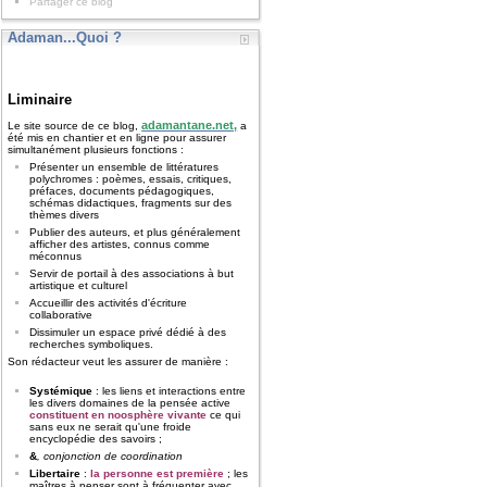
Partager ce blog
Adaman...Quoi ?
Liminaire
adamantane.net,
Le site source de ce blog,
a
été mis en chantier et en ligne pour assurer
simultanément plusieurs fonctions :
Présenter un ensemble de littératures
polychromes : poèmes, essais, critiques,
préfaces, documents pédagogiques,
schémas didactiques, fragments sur des
thèmes divers
Publier des auteurs, et plus généralement
afficher des artistes, connus comme
méconnus
Servir de portail à des associations à but
artistique et culturel
Accueillir des activités d'écriture
collaborative
Dissimuler un espace privé dédié à des
recherches symboliques.
Son rédacteur veut les assurer de manière :
Systémique
: les liens et interactions entre
les divers domaines de la pensée active
constituent en noosphère vivante
ce qui
sans eux ne serait qu'une froide
encyclopédie des savoirs ;
&
, conjonction de coordination
Libertaire
:
la personne est première
; les
maîtres à penser sont à fréquenter avec