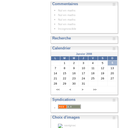
Commentaires
Nul en maths
Nul en maths
Nul en maths
Nul en maths
Incognoscible
Recherche
Calendrier
Janvier 2008
L
M
M
J
V
S
D
1
2
3
4
5
6
7
8
9
10
11
12
13
14
15
16
17
18
19
20
21
22
23
24
25
26
27
28
29
30
31
<<
<
>
>>
Syndications
Choix d'images