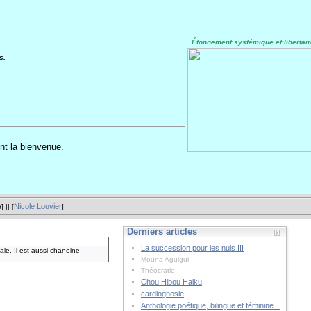
Étonnement systémique et libertair
s.
nt la bienvenue.
Nicole Louvier
e
] || [
]
Derniers articles
La succession pour les nuls III
le. Il est aussi chanoine
Mouna Aguigui
Théocratie
Chou Hibou Haiku
cardiognosie
Anthologie poétique, bilingue et féminine...