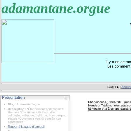
adamantane.orgue
Il y a en ce 
Les commentai
Accuei
Portail ► [
Présentation
Chanoineries (
06/01/2008
publ
Blog
: Adamantablogue
Monsieur Triplemoi n'est pas se
honoraire et a à ce titre passé
Description
: *Étonnement systémique et
libertaire *Évaluations de l'actualité
culturelle, artistique, politique, économique,
sociale *Ouvertures vers la pensée non
conformiste
Retour à la page d'accueil