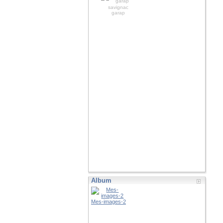
savignac
garap
Album
Mes-images-2