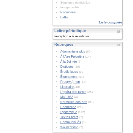
Structures matricielles
Incognoscible
Requinerie
Battu
Liste complète
Lettre périodique
Inscription à la newsletter
Rubriques
Adamantane plus
(65)
À l'Aire Falguière
(14)
À la Jointée
(7)
Distiques
(30)
Érodistiques
(12)
Étonnement
(61)
Free(wo)men
(12)
Libertaire
(40)
L'opéra des tarots
(26)
Mai 1968
(4)
Nouvelles des arts
(90)
Recherche
(21)
Systémique
(112)
Textes brefs
(7)
Communiqués
(8)
Wikipédisme
(7)