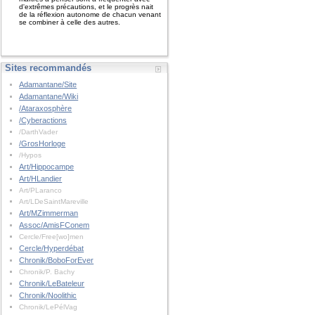
d'extrêmes précautions, et le progrès nait
de la réflexion autonome de chacun venant
se combiner à celle des autres.
Sites recommandés
Adamantane/Site
Adamantane/Wiki
/Ataraxosphère
/Cyberactions
/DarthVader
/GrosHorloge
/Hypos
Art/Hippocampe
Art/HLandier
Art/PLaranco
Art/LDeSaintMareville
Art/MZimmerman
Assoc/AmisFConem
Cercle/Free[wo]men
Cercle/Hyperdébat
Chronik/BoboForEver
Chronik/P. Bachy
Chronik/LeBateleur
Chronik/Noolithic
Chronik/LePélVag