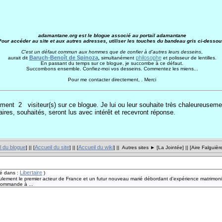
adamantane.org est le blogue associé au portail adamantane
Pour accéder au site et aux autres adresses, utiliser les touches du bandeau gris ci-dessou
C'est un défaut commun aux hommes que de confier à d'autres leurs desseins
,
Baruch-Benoît de Spinoza
philosophe
aurait dit
,
simultanément
et polisseur de lentilles.
En passant du temps sur ce blogue, je succombe à ce défaut.
Succombons ensemble. Confiez-moi vos desseins. Commentez les miens...
Pour me contacter directement, . Merci
moment 2
visiteur(s) sur ce blogue. Je lui ou leur souhaite très chaleureuseme
res, souhaités, seront lus avec intérêt et recevront réponse.
l du blogue
Accueil du site
Accueil du wiki
] || [
] || [
] || Autres sites ► [
La Jointée
] || [
Aire Falguièr
Libertaire
ié dans :
)
ulement le premier acteur de France et un futur nouveau marié débordant d'expérience matrimonia
 commande à ...