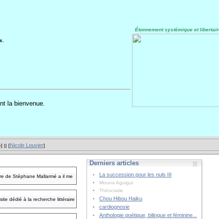
Étonnement systémique et libertair
s.
nt la bienvenue.
Nicole Louvier
e
] || [
]
Derniers articles
La succession pour les nuls III
ère de Stéphane Mallarmé a il me
Mouna Aguigui
Théocratie
Chou Hibou Haiku
te dédié à la recherche littéraire
cardiognosie
Anthologie poétique, bilingue et féminine...