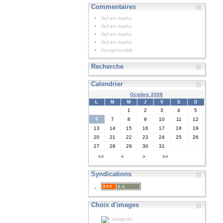
Commentaires
Nul en maths
Nul en maths
Nul en maths
Nul en maths
Incognoscible
Recherche
Calendrier
Octobre 2008
L
M
M
J
V
S
D
1
2
3
4
5
6
7
8
9
10
11
12
13
14
15
16
17
18
19
20
21
22
23
24
25
26
27
28
29
30
31
<<
<
>
>>
Syndications
Choix d'images