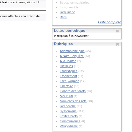
éflexions et interrogations. Un
Structures matricielles
Incognoscible
Requinerie
liques attachés à la notion de
Battu
Liste complète
Lettre périodique
Inscription à la newsletter
Rubriques
Adamantane plus
(65)
À l'Aire Falguière
(14)
À la Jointée
(7)
Distiques
(30)
Érodistiques
(12)
Étonnement
(61)
Free(wo)men
(12)
Libertaire
(40)
L'opéra des tarots
(26)
Mai 1968
(4)
Nouvelles des arts
(90)
Recherche
(21)
Systémique
(112)
Textes brefs
(7)
Communiqués
(8)
Wikipédisme
(7)