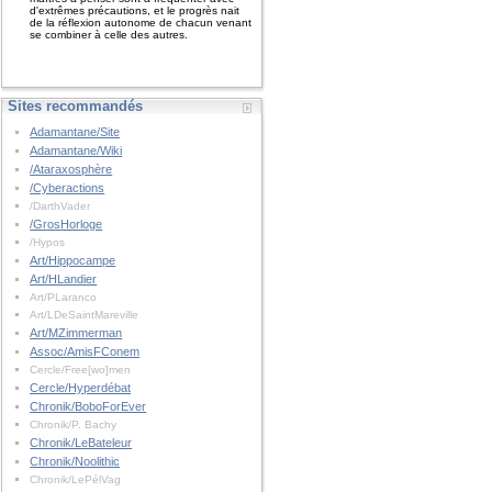
d'extrêmes précautions, et le progrès nait
de la réflexion autonome de chacun venant
se combiner à celle des autres.
Sites recommandés
Adamantane/Site
Adamantane/Wiki
/Ataraxosphère
/Cyberactions
/DarthVader
/GrosHorloge
/Hypos
Art/Hippocampe
Art/HLandier
Art/PLaranco
Art/LDeSaintMareville
Art/MZimmerman
Assoc/AmisFConem
Cercle/Free[wo]men
Cercle/Hyperdébat
Chronik/BoboForEver
Chronik/P. Bachy
Chronik/LeBateleur
Chronik/Noolithic
Chronik/LePélVag