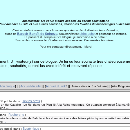
adamantane.org est le blogue associé au portail adamantane
Pour accéder au site et aux autres adresses, utiliser les touches du bandeau gris ci-dessou
C'est un défaut commun aux hommes que de confier à d'autres leurs desseins
,
Baruch-Benoît de Spinoza
philosophe
aurait dit
,
simultanément
et polisseur de lentilles.
En passant du temps sur ce blogue, je succombe à ce défaut.
Succombons ensemble. Confiez-moi vos desseins. Commentez les miens...
Pour me contacter directement, . Merci
moment 3
visiteur(s) sur ce blogue. Je lui ou leur souhaite très chaleureuseme
res, souhaités, seront lus avec intérêt et recevront réponse.
l du blogue
Accueil du site
Accueil du wiki
] || [
] || [
] || Autres sites ► [
La Jointée
] || [
Aire Falguièr
Textes brefs
008
publié dans :
)
 un fier Cavalier ; Le Roi dame un Pion lié À la Reine foutraque. Ce quatrain composé à la mani
une ...
Recherche
 dans :
)
tre le robot-courrier de Fabula et les abonnés à une des lettres périodiques de cette honorable si
...
fic
Systémique
008
publié dans :
)