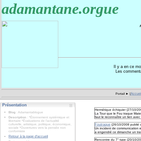
adamantane.orgue
Il y a en ce 
Les commentai
Accuei
Portail ► [
Présentation
Hermétique échiquier (
27/10/2
Blog
: Adamantablogue
La Tour que le Fou traque Mate
faut le reconnaître un lien avec 
Description
: *Étonnement systémique et
libertaire *Évaluations de l'actualité
culturelle, artistique, politique, économique,
Foutraque
(
26/10/2008
publié
sociale *Ouvertures vers la pensée non
Un incident de communication en
conformiste
a engendré ce dimanche un tra
Retour à la page d'accueil
Rencontre du 7° type (
20/10/2