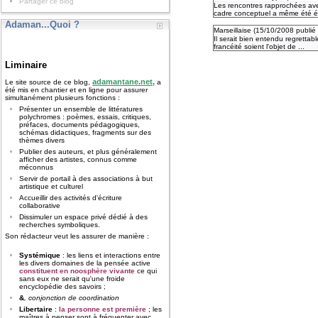
Partager ce blog
Les rencontres rapprochées avec 
cadre conceptuel a même été éta
Adaman...Quoi ?
Marseillaise (
15/10/2008
publié
Il serait bien entendu regretta
francéité soient l'objet de ...
Liminaire
adamantane.net,
Le site source de ce blog,
a
été mis en chantier et en ligne pour assurer
simultanément plusieurs fonctions :
Présenter un ensemble de littératures
polychromes : poèmes, essais, critiques,
préfaces, documents pédagogiques,
schémas didactiques, fragments sur des
thèmes divers
Publier des auteurs, et plus généralement
afficher des artistes, connus comme
méconnus
Servir de portail à des associations à but
artistique et culturel
Accueillir des activités d'écriture
collaborative
Dissimuler un espace privé dédié à des
recherches symboliques.
Son rédacteur veut les assurer de manière :
Systémique
: les liens et interactions entre
les divers domaines de la pensée active
constituent en noosphère vivante
ce qui
sans eux ne serait qu'une froide
encyclopédie des savoirs ;
&
, conjonction de coordination
Libertaire
:
la personne est première
; les
maîtres à penser sont à fréquenter avec