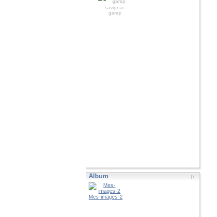
savignac
garap
Album
Mes-images-2