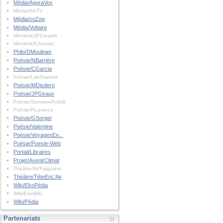
Média/AgoraVox
Média/ArkTV
Média/coZop
Média/Voltaire
Mémétik/JPCrespin
Mémétik/PJouxtel
Philo/DMoulinier
Poésie/NBarrière
Poésie/CGarcia
Poésie/LabOratoire
Poésie/MDisdero
Poésie/JPGiraux
Poésie/SemainePoétik
Poésie/PLaranco
Poésie/GSorgel
Poésie/Valentine
Poésie/VoyagesEn...
Poésie/Poesie-Web
Portail/Libraires
Projet/AvenirClimat
Théâtre/Air'Falguière
Théâtre/TêteEnL'Air
Wiki/EkoPédia
Wiki/EsoWiki
Wiki/Pédia
Partenariats