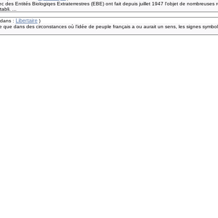
des Entités Biologiqes Extraterrestres (EBE) ont fait depuis juillet 1947 l'objet de nombreuses r
bli. ...
Libertaire
 dans :
)
ble que dans des circonstances où l'idée de peuple français a ou aurait un sens, les signes symbo