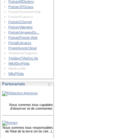
Poésie/MDisdero
Poésie/JPGiraux
Poésie/SemainePoétik
Poésie/PLaranco
Poésie/GSorgel
Poésie/Valentine
Poésie/VoyagesEn...
Poésie/Poesie-Web
Portail/Libraires
Projet/AvenirClimat
Théâtre/Air'Falguière
Théâtre/TêteEnL'Air
Wiki/EkoPédia
Wiki/EsoWiki
Wiki/Pédia
Partenariats
Nous sommes tous capables
d'observer et de commenter.
Nous sommes tous responsables
de l'état de la terre (et du ciel...).