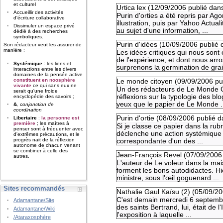
et culturel
Urtica lex (
12/09/2006
publié dan
Accueillir des activités
Purin d'orties a été repris par Ag
d'écriture collaborative
illustration, puis par Yahoo Actua
Dissimuler un espace privé
au sujet d'une information, ...
dédié à des recherches
symboliques.
Purin d'idées (
10/09/2006
publié 
Son rédacteur veut les assurer de
manière :
Les idées critiques qui nous sont
de l'expérience, et dont nous arr
Systémique
: les liens et
surprenons la germination de grai
interactions entre les divers
domaines de la pensée active
constituent en noosphère
Le monde citoyen (
09/09/2006
pu
vivante
ce qui sans eux ne
Un des rédacteurs de Le Monde Cit
serait qu'une froide
réflexions sur la typologie des b
encyclopédie des savoirs ;
yeux que le papier de Le Monde .
&
, conjonction de
coordination
Purin d'ortie (
08/09/2006
publié d
Libertaire
:
la personne est
première
; les maîtres à
Si je classe ce papier dans la rub
penser sont à fréquenter avec
déclenche une action systémique s
d'extrêmes précautions, et le
progrès nait de la réflexion
correspondante d'un des ...
autonome de chacun venant
se combiner à celle des
Jean-François Revel (
07/09/2006
autres.
L'auteur de Le voleur dans la mai
forment les bons autodidactes. Hie
ministre, sous l'œil goguenard ...
Sites recommandés
Nathalie Gaul Kaïsu (2) (
05/09/2
C'est demain mercredi 6 septembre 
Adamantane/Site
des saints Bertrand, lui, était de l
Adamantane/Wiki
l'exposition à laquelle ...
/Ataraxosphère