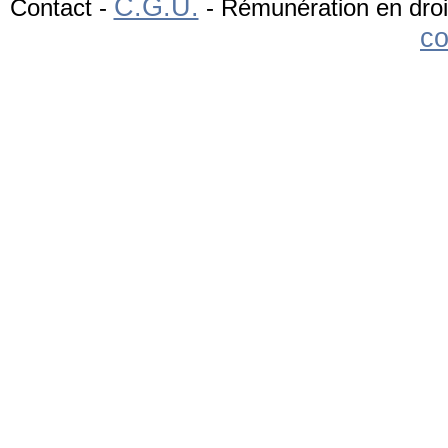
C.G.U.
Contact
-
-
Rémunération en droi
c