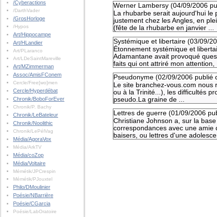
/Cyberactions
Werner Lambersy (
04/09/2006
pu
/DarthVader
La rhubarbe serait aujourd'hui le p
/GrosHorloge
justement chez les Angles, en ple
/Hypos
(fête de la rhubarbe en janvier ...
Art/Hippocampe
Systémique et libertaire (
03/09/2
Art/HLandier
Étonnement systémique et libertai
Art/PLaranco
Adamantane avait provoqué questi
Art/LDeSaintMareville
faits qui ont attriré mon attention, .
Art/MZimmerman
Assoc/AmisFConem
Pseudonyme (
02/09/2006
publié 
Cercle/Free[wo]men
Le site branchez-vous.com nous re
Cercle/Hyperdébat
ou à la Trinité...), les difficultés
Chronik/BoboForEver
pseudo.La graine de ...
Chronik/P. Bachy
Lettres de guerre (
01/09/2006
pu
Chronik/LeBateleur
Christiane Johnson a, sur la base
Chronik/Noolithic
correspondances avec une amie d'e
Chronik/LePélVag
baisers, ou lettres d'une adolescen
Média/AgoraVox
Média/ArkTV
Média/coZop
Média/Voltaire
Mémétik/JPCrespin
Mémétik/PJouxtel
Philo/DMoulinier
Poésie/NBarrière
Poésie/CGarcia
Poésie/LabOratoire