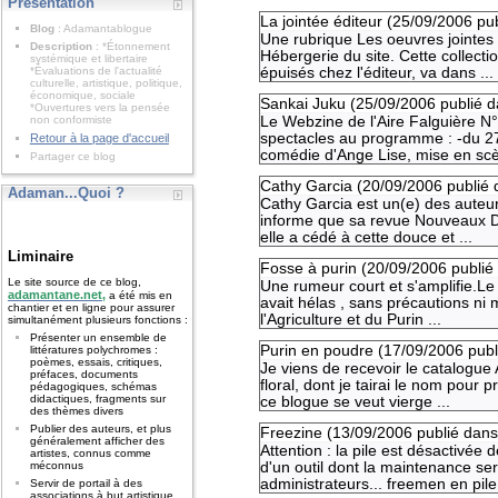
Présentation
La jointée éditeur (
25/09/2006
pu
Blog
: Adamantablogue
Une rubrique Les oeuvres jointes 
Description
: *Étonnement
Hébergerie du site. Cette collecti
systémique et libertaire
*Évaluations de l'actualité
épuisés chez l'éditeur, va dans ...
culturelle, artistique, politique,
économique, sociale
Sankai Juku (
25/09/2006
publié 
*Ouvertures vers la pensée
non conformiste
Le Webzine de l'Aire Falguière N°
spectacles au programme : -du 27
Retour à la page d'accueil
comédie d'Ange Lise, mise en scè
Partager ce blog
Cathy Garcia (
20/09/2006
publié 
Adaman...Quoi ?
Cathy Garcia est un(e) des auteur
informe que sa revue Nouveaux Déli
elle a cédé à cette douce et ...
Liminaire
Fosse à purin (
20/09/2006
publié
Le site source de ce blog,
Une rumeur court et s'amplifie.Le l
adamantane.net,
a été mis en
avait hélas , sans précautions ni
chantier et en ligne pour assurer
l'Agriculture et du Purin ...
simultanément plusieurs fonctions :
Présenter un ensemble de
Purin en poudre (
17/09/2006
publ
littératures polychromes :
poèmes, essais, critiques,
Je viens de recevoir le catalogue
préfaces, documents
floral, dont je tairai le nom pour
pédagogiques, schémas
didactiques, fragments sur
ce blogue se veut vierge ...
des thèmes divers
Publier des auteurs, et plus
Freezine (
13/09/2006
publié dans
généralement afficher des
Attention : la pile est désactivé
artistes, connus comme
d'un outil dont la maintenance se
méconnus
administrateurs... freemen en pile l
Servir de portail à des
associations à but artistique