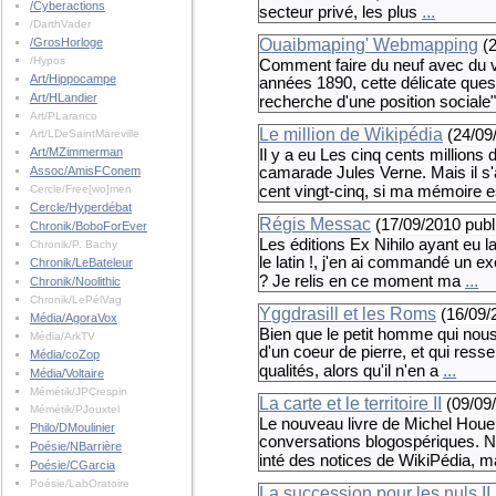
/Cyberactions
...
secteur privé, les plus
/DarthVader
/GrosHorloge
Ouaibmaping' Webmapping
(
/Hypos
Comment faire du neuf avec du v
Art/Hippocampe
années 1890, cette délicate ques
Art/HLandier
recherche d'une position sociale
Art/PLaranco
Le million de Wikipédia
(
24/09
Art/LDeSaintMareville
Art/MZimmerman
Il y a eu Les cinq cents millio
Assoc/AmisFConem
camarade Jules Verne. Mais il s'ag
Cercle/Free[wo]men
cent vingt-cinq, si ma mémoire 
Cercle/Hyperdébat
Régis Messac
(
17/09/2010
publ
Chronik/BoboForEver
Les éditions Ex Nihilo ayant eu 
Chronik/P. Bachy
le latin !, j'en ai commandé un e
Chronik/LeBateleur
...
? Je relis en ce moment ma
Chronik/Noolithic
Chronik/LePélVag
Yggdrasill et les Roms
(
16/09/
Média/AgoraVox
Bien que le petit homme qui nous 
Média/ArkTV
d'un coeur de pierre, et qui ress
Média/coZop
...
qualités, alors qu'il n'en a
Média/Voltaire
Mémétik/JPCrespin
La carte et le territoire II
(
09/09
Mémétik/PJouxtel
Le nouveau livre de Michel Houell
Philo/DMoulinier
conversations blogospériques. N
Poésie/NBarrière
inté des notices de WikiPédia, 
Poésie/CGarcia
Poésie/LabOratoire
La succession pour les nuls II