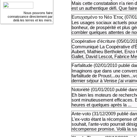
Mais cette constatation n'a rien 
est un authentique défi. Que faire 
Nous pouvons faire
connaissance directement par
Ευτυχισμένο το Νέο Έτος (
07/0
delà les terres et les mers.
Les usages sociaux actuels pous
bonheur, de prospérité et plus gé
combler quelques attentes de nos
Coopérative d'écriture (
05/01/20
Communiqué La Coopérative d’Écr
Aubert, Mathieu Bertholet, Enzo 
Gallet, David Lescot, Fabrice Me 
Farfalitude (
02/01/2010
publié da
Imaginons que dans une conversat
farfalitude de Proust...ou bien..
dernier séjour à Venise j'ai vraime
Notoriété (
01/01/2010
publié dan
Eh bien les moteurs de recherch
sont minutieusement efficaces. E
heures et quelques après la ...
Ante-voto (
31/12/2009
publié da
L'ex-voto étant la récompense off
souhait, l'ante-voto pourrait dés
récompense promise. Voilà la sai