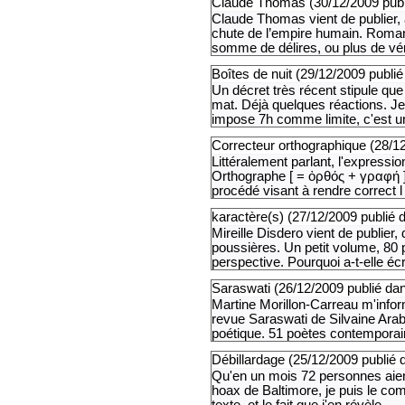
Claude Thomas (
30/12/2009
pub
Claude Thomas vient de publier, 
chute de l’empire humain. Roman,
somme de délires, ou plus de véri
Boîtes de nuit (
29/12/2009
publié
Un décret très récent stipule que
mat. Déjà quelques réactions. Je 
impose 7h comme limite, c'est un
Correcteur orthographique (
28/1
Littéralement parlant, l'expressi
Orthographe [ = ὀρθός + γραφή ] 
procédé visant à rendre correct l 
karactère(s) (
27/12/2009
publié 
Mireille Disdero vient de publier,
poussières. Un petit volume, 80 
perspective. Pourquoi a-t-elle écri
Saraswati (
26/12/2009
publié da
Martine Morillon-Carreau m'info
revue Saraswati de Silvaine Arabo
poétique. 51 poètes contemporain
Débillardage (
25/12/2009
publié 
Qu'en un mois 72 personnes aient
hoax de Baltimore, je puis le co