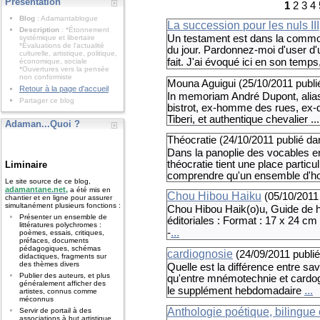
Présentation
1
2 3 4 
Blog
: Adamantablogue
La succession pour les nuls III
Description
: *Étonnement
Un testament est dans la commode
systémique et libertaire
*Évaluations de l'actualité
du jour. Pardonnez-moi d'user d
culturelle, artistique, politique,
fait. J'ai évoqué ici en son temps
économique, sociale
*Ouvertures vers la pensée
non conformiste
Mouna Aguigui (
25/10/2011
publi
Retour à la page d'accueil
In memoriam André Dupont, alias 
Partager ce blog
bistrot, ex-homme des rues, ex-di
Tiberi, et authentique chevalier ...
Adaman...Quoi ?
Théocratie (
24/10/2011
publié da
Dans la panoplie des vocables e
théocratie tient une place particul
Liminaire
comprendre qu'un ensemble d'h
Le site source de ce blog,
adamantane.net,
a été mis en
Chou Hibou Haiku
(
05/10/2011
chantier et en ligne pour assurer
simultanément plusieurs fonctions :
Chou Hibou Haik(o)u, Guide de haï
Présenter un ensemble de
éditoriales : Format : 17 x 24 cm
littératures polychromes :
...
-
poèmes, essais, critiques,
préfaces, documents
pédagogiques, schémas
cardiognosie
(
24/09/2011
publi
didactiques, fragments sur
des thèmes divers
Quelle est la différence entre sa
Publier des auteurs, et plus
qu'entre mnémotechnie et cardogno
généralement afficher des
...
le supplément hebdomadaire
artistes, connus comme
méconnus
Anthologie poétique, bilingue e
Servir de portail à des
associations à but artistique