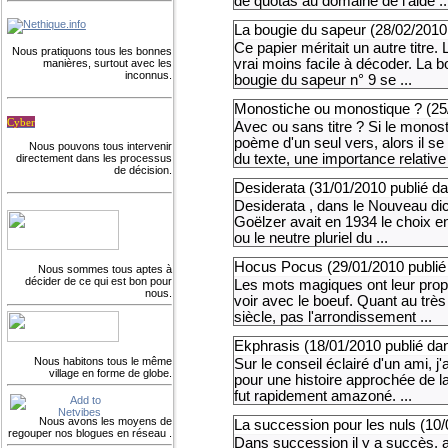
de quotas au domaine de l'aide ..
La bougie du sapeur (
28/02/2010
Ce papier méritait un autre titre.
Nous pratiquons tous les bonnes
vrai moins facile à décoder. La 
manières, surtout avec les
inconnus.
bougie du sapeur n° 9 se ...
Monostiche ou monostique ? (
25
Cyber
Avec ou sans titre ? Si le mono
poème d'un seul vers, alors il se d
Nous pouvons tous intervenir
du texte, une importance relative 
directement dans les processus
de décision.
Desiderata (
31/01/2010
publié d
Desiderata , dans le Nouveau dict
Goëlzer avait en 1934 le choix en
ou le neutre pluriel du ...
Hocus Pocus (
29/01/2010
publié
Nous sommes tous aptes à
décider de ce qui est bon pour
Les mots magiques ont leur propre
nous.
voir avec le boeuf. Quant au très
siècle, pas l'arrondissement ...
Ekphrasis (
18/01/2010
publié da
Nous habitons tous le même
Sur le conseil éclairé d'un ami, j
village en forme de globe.
pour une histoire approchée de l
fut rapidement amazoné. ...
Nous avons les moyens de
La succession pour les nuls (
10/
regouper nos blogues en réseau .
Dans succession il y a succès, 