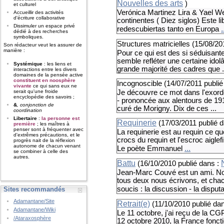
Nouvelles des arts
)
et culturel
Verónica Martinez Lira & Yael W
Accueillir des activités
d'écriture collaborative
continentes ( Diez siglos) Este l
Dissimuler un espace privé
.
redescubiertas tanto en Europa
dédié à des recherches
symboliques.
Structures matricielles (
15/08/20
Son rédacteur veut les assurer de
manière :
Pour ce qui est des si séduisantes
semble refléter une certaine idol
Systémique
: les liens et
grande majorité des cadres que .
interactions entre les divers
domaines de la pensée active
constituent en noosphère
Incognoscible (
14/07/2011
publié
vivante
ce qui sans eux ne
Je découvre ce mot dans l'exorde
serait qu'une froide
encyclopédie des savoirs ;
- prononcée aux alentours de 1913
&
, conjonction de
curé de Morigny. Dix de ces ...
coordination
Libertaire
:
la personne est
Requinerie
(
17/03/2011
publié 
première
; les maîtres à
penser sont à fréquenter avec
La requinerie est au requin ce qu
d'extrêmes précautions, et le
crocs du requin et l'escroc aiglefin
progrès nait de la réflexion
autonome de chacun venant
...
Le poète Emmanuel
se combiner à celle des
autres.
Battu
(
16/10/2010
publié dans :
Jean-Marc Couvé est un ami. No
tous deux nous écrivons, et chac
soucis : la discussion - la disputa
Sites recommandés
Adamantane/Site
Retrait(e)
(
11/10/2010
publié da
Adamantane/Wiki
Le 11 octobre, j'ai reçu de la CG
/Ataraxosphère
12 octobre 2010, la France fonct