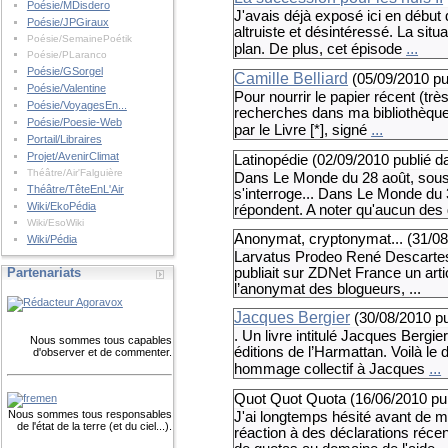
Poésie/MDisdero
J'avais déjà exposé ici en début d
Poésie/JPGiraux
altruiste et désintéressé. La situ
Poésie/SemainePoétik
...
plan. De plus, cet épisode
Poésie/PLaranco
Poésie/GSorgel
Camille Belliard
(
05/09/2010
pu
Poésie/Valentine
Pour nourrir le papier récent (très
Poésie/VoyagesEn...
recherches dans ma bibliothèque e
Poésie/Poesie-Web
...
par le Livre [*], signé
Portail/Libraires
Projet/AvenirClimat
Latinopédie (
02/09/2010
publié d
Théâtre/Air'Falguière
Dans Le Monde du 28 août, sous le
Théâtre/TêteEnL'Air
s'interroge... Dans Le Monde du 
Wiki/EkoPédia
répondent. A noter qu'aucun des 
Wiki/EsoWiki
Anonymat, cryptonymat... (
31/0
Wiki/Pédia
Larvatus Prodeo René Descartes --
Partenariats
publiait sur ZDNet France un artic
l’anonymat des blogueurs, ...
Jacques Bergier
(
30/08/2010
p
. Un livre intitulé Jacques Bergi
Nous sommes tous capables
éditions de l’Harmattan. Voilà le
d'observer et de commenter.
...
hommage collectif à Jacques
Quot Quot Quota (
16/06/2010
pu
Nous sommes tous responsables
J'ai longtemps hésité avant de me
de l'état de la terre (et du ciel...).
réaction à des déclarations récent