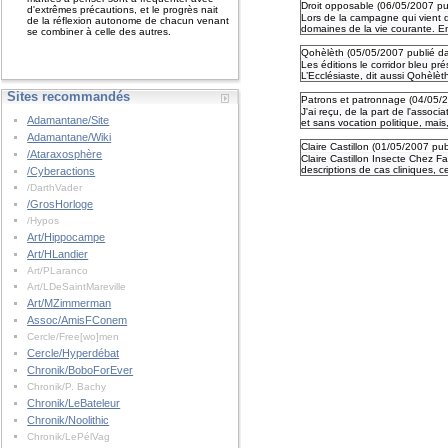
Droit opposable (
06/05/2007
pu
d'extrêmes précautions, et le progrès nait
Lors de la campagne qui vient 
de la réflexion autonome de chacun venant
domaines de la vie courante. En c
se combiner à celle des autres.
Qohèlèth (
05/05/2007
publié d
Les éditions le corridor bleu p
L’Ecclésiaste, dit aussi Qohèlèth
Sites recommandés
Patrons et patronnage (
04/05/
J'ai reçu, de la part de l'asso
Adamantane/Site
et sans vocation politique, mais,
Adamantane/Wiki
Claire Castillon (
01/05/2007
pub
/Ataraxosphère
Claire Castillon Insecte Chez Fa
descriptions de cas cliniques, ce
/Cyberactions
/DarthVader
/GrosHorloge
/Hypos
Art/Hippocampe
Art/HLandier
Art/PLaranco
Art/LDeSaintMareville
Art/MZimmerman
Assoc/AmisFConem
Cercle/Free[wo]men
Cercle/Hyperdébat
Chronik/BoboForEver
Chronik/P. Bachy
Chronik/LeBateleur
Chronik/Noolithic
Chronik/LePélVag