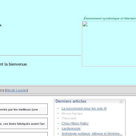
Étonnement systémique et libertair
s.
nt la bienvenue.
Nicole Louvier
e
] || [
]
Derniers articles
La succession pour les nuls III
rnés par les meilleurs (une
Mouna Aguigui
Théocratie
Chou Hibou Haiku
, ces livres fabriqués avant l'an
cardiognosie
Anthologie poétique, bilingue et féminine...