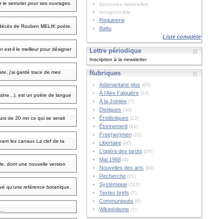
 le serrurier pour ses ouvrages.
Structures matricielles
Incognoscible
Requinerie
 du décès de Rouben MELIK poète,
Battu
Liste complète
 est-il le meilleur pour désigner
Lettre périodique
Inscription à la newsletter
e, j'ai gardé trace de mes
Rubriques
Adamantane plus
(65)
À l'Aire Falguière
(14)
ne...), est un poète de langue
À la Jointée
(7)
Distiques
(30)
Érodistiques
urs de 20 mn ce qui se serait
(12)
Étonnement
(61)
Free(wo)men
(12)
hant les canaux La clef de ta
Libertaire
(40)
L'opéra des tarots
(26)
Mai 1968
(4)
lle, dont une nouvelle version
Nouvelles des arts
(90)
Recherche
(21)
Systémique
(112)
ouvé qu'une reférence botanique.
Textes brefs
(7)
Communiqués
(8)
Wikipédisme
(7)
...