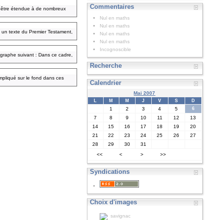
Commentaires
it être étendue à de nombreux
Nul en maths
Nul en maths
rs un texte du Premier Testament,
Nul en maths
Nul en maths
Incognoscible
ragraphe suivant : Dans ce cadre,
Recherche
impliqué sur le fond dans ces
Calendrier
Mai 2007
L
M
M
J
V
S
D
1
2
3
4
5
6
7
8
9
10
11
12
13
14
15
16
17
18
19
20
21
22
23
24
25
26
27
28
29
30
31
<<
<
>
>>
Syndications
Choix d'images