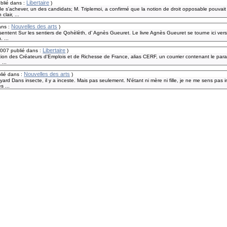
Libertaire
blié dans :
)
de s'achever, un des candidats; M. Triplemoi, a confirmé que la notion de droit opposable pouva
lair, ...
Nouvelles des arts
ans :
)
résentent Sur les sentiers de Qohèlèth, d' Agnès Gueuret. Le livre Agnès Gueuret se tourne ici ve
. ...
Libertaire
2007
publié dans :
)
ciation des Créateurs d'Emplois et de Richesse de France, alias CERF, un courrier contenant le pa
 ...
Nouvelles des arts
lié dans :
)
yard Dans insecte, il y a inceste. Mais pas seulement. N'étant ni mère ni fille, je ne me sens pas 
s ...