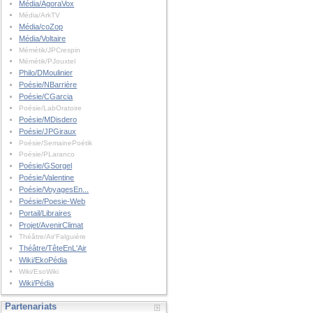
Média/AgoraVox
Média/ArkTV
Média/coZop
Média/Voltaire
Mémétik/JPCrespin
Mémétik/PJouxtel
Philo/DMoulinier
Poésie/NBarrière
Poésie/CGarcia
Poésie/LabOratoire
Poésie/MDisdero
Poésie/JPGiraux
Poésie/SemainePoétik
Poésie/PLaranco
Poésie/GSorgel
Poésie/Valentine
Poésie/VoyagesEn...
Poésie/Poesie-Web
Portail/Libraires
Projet/AvenirClimat
Théâtre/Air'Falguière
Théâtre/TêteEnL'Air
Wiki/EkoPédia
Wiki/EsoWiki
Wiki/Pédia
Partenariats