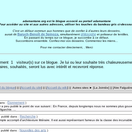
adamantane.org est le blogue associé au portail adamantane
Pour accéder au site et aux autres adresses, utiliser les touches du bandeau gris ci-dessou
C'est un défaut commun aux hommes que de confier à d'autres leurs desseins
,
Baruch-Benoît de Spinoza
philosophe
aurait dit
,
simultanément
et polisseur de lentilles.
En passant du temps sur ce blogue, je succombe à ce défaut.
Succombons ensemble. Confiez-moi vos desseins. Commentez les miens...
Pour me contacter directement, . Merci
moment 1
visiteur(s) sur ce blogue. Je lui ou leur souhaite très chaleureuseme
res, souhaités, seront lus avec intérêt et recevront réponse.
l du blogue
Accueil du site
Accueil du wiki
] || [
] || [
] || Autres sites ► [
La Jointée
] || [
Aire Falguièr
Étonnement
dans :
)
y a peu publié le point de vue suivant : En France, depuis longtemps nous ne sommes plus gouve
igarchie. ...
Recherche
7
publié dans :
)
ple accompli d'architexture littéraire. Il est aussi représentant fameux de la classe des incunables
Nouvelles des arts
7
publié dans :
)