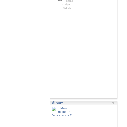
savignac
garap
Album
Mes-images-2