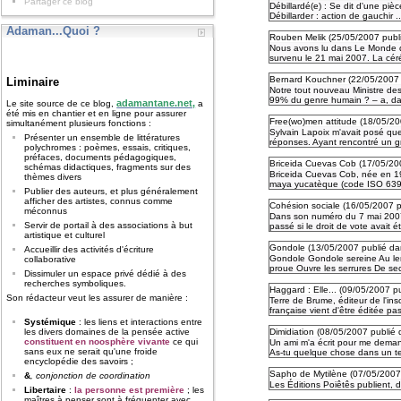
Partager ce blog
Débillardé(e) : Se dit d'une piè
Débillarder : action de gauchir ..
Adaman...Quoi ?
Rouben Melik (
25/05/2007
publ
Nous avons lu dans Le Monde dat
survenu le 21 mai 2007. La cér
Bernard Kouchner (
22/05/2007
Liminaire
Notre tout nouveau Ministre des 
99% du genre humain ? – a, dan
adamantane.net,
Le site source de ce blog,
a
été mis en chantier et en ligne pour assurer
Free(wo)men attitude (
18/05/2
simultanément plusieurs fonctions :
Sylvain Lapoix m'avait posé qu
Présenter un ensemble de littératures
réponses. Ayant rencontré un g
polychromes : poèmes, essais, critiques,
préfaces, documents pédagogiques,
Briceida Cuevas Cob (
17/05/20
schémas didactiques, fragments sur des
Briceida Cuevas Cob, née en 1
thèmes divers
maya yucatèque (code ISO 639-2
Publier des auteurs, et plus généralement
afficher des artistes, connus comme
Cohésion sociale (
16/05/2007
méconnus
Dans son numéro du 7 mai 2007, 
Servir de portail à des associations à but
passé si le droit de vote avait ét
artistique et culturel
Gondole (
13/05/2007
publié da
Accueillir des activités d'écriture
Gondole Gondole sereine Au lent 
collaborative
proue Ouvre les serrures De secr
Dissimuler un espace privé dédié à des
recherches symboliques.
Haggard : Elle... (
09/05/2007
p
Son rédacteur veut les assurer de manière :
Terre de Brume, éditeur de l'in
française vient d'être éditée pas
Systémique
: les liens et interactions entre
Dimidiation (
08/05/2007
publié
les divers domaines de la pensée active
constituent en noosphère vivante
ce qui
Un ami m'a écrit pour me demand
sans eux ne serait qu'une froide
As-tu quelque chose dans un te
encyclopédie des savoirs ;
Sapho de Mytilène (
07/05/200
&
, conjonction de coordination
Les Éditions Poiêtês publient, d
Libertaire
:
la personne est première
; les
maîtres à penser sont à fréquenter avec