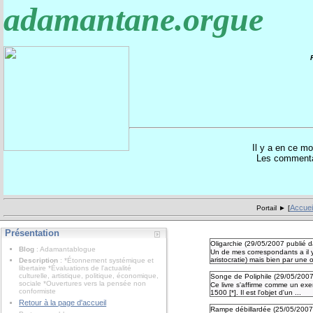
adamantane.orgue
Il y a en ce 
Les commentai
Accuei
Portail ► [
Présentation
Oligarchie (
29/05/2007
publié 
Blog
: Adamantablogue
Un de mes correspondants a il 
aristocratie) mais bien par une ol
Description
: *Étonnement systémique et
libertaire *Évaluations de l'actualité
culturelle, artistique, politique, économique,
Songe de Poliphile (
29/05/200
sociale *Ouvertures vers la pensée non
Ce livre s'affirme comme un exem
conformiste
1500 [*]. Il est l'objet d'un ...
Retour à la page d'accueil
Rampe débillardée (
25/05/200