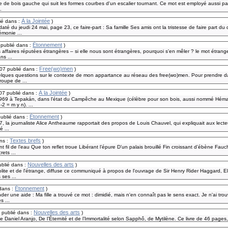
ce de bois gauche qui suit les formes courbes d'un escalier tournant. Ce mot est employé aussi par
.
À la Jointée
ié dans :
)
é du jeudi 24 mai, page 23, ce faire-part : Sa famille Ses amis ont la tristesse de faire part
émonie ...
Étonnement
publié dans :
)
affaires réputées étrangères – si elle nous sont étrangères, pourquoi s'en mêler ? le mot étranger
s ...
Free(wo)men
007
publié dans :
)
elques questions sur le contexte de mon appartance au réseau des free(wo)men. Pour prendre dat
roupe de ...
À la Jointée
07
publié dans :
)
969 à Tepakán, dans l'état du Campêche au Mexique (célèbre pour son bois, aussi nommé Hémati
 = m y n). ...
Étonnement
publié dans :
)
la journaliste Alice Antheaume rapportait des propos de Louis Chauvel, qui expliquait aux lecte
é ...
Textes brefs
ns :
)
fil de l’eau Que ton reflet troue Libérant l’épure D’un palais brouillé Fin croissant d’ébène Fauc
ets ...
Nouvelles des arts
ublié dans :
)
solite et de l'étrange, diffuse ce communiqué à propos de l'ouvrage de Sir Henry Rider Haggard, E
 ses ...
Étonnement
 dans :
)
er une aide : Ma fille a trouvé ce mot : dimidié, mais n'en connaît pas le sens exact. Je n'ai tr
s ...
Nouvelles des arts
7
publié dans :
)
e Daniel Aranjo, De l’Éternité et de l’Immortalité selon Sapphô, de Mytilène. Ce livre de 46 pages,