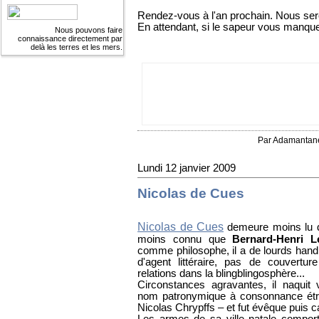
Rendez-vous à l'an prochain. Nous ser
En attendant, si le sapeur vous manque
Nous pouvons faire
connaissance directement par
delà les terres et les mers.
Par Adamantan
Lundi 12 janvier 2009
Nicolas de Cues
Nicolas de Cues
demeure moins lu
moins connu que
Bernard-Henri L
comme philosophe, il a de lourds han
d'agent littéraire, pas de couvertu
relations dans la blingblingosphère...
Circonstances agravantes, il naquit 
nom patronymique à consonnance ét
Nicolas Chrypffs – et fut évêque puis ca
Les armes de sa ville natale comporte