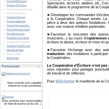
Poésie/MDisdero
Spectacles, lectures, ateliers, etc. Ces 
Poésie/JPGiraux
détaillé dans le programme de la Coopé
Poésie/SemainePoétik
Poésie/PLaranco
►Développer les commandes d’écriture
Poésie/GSorgel
à la Coopérative. Chaque année, L
Poésie/Valentine
pièce à deux des auteurs fondateurs. C
Poésie/VoyagesEn...
avec une maison d’édition partenaire.
Poésie/Poesie-Web
►Favoriser la rencontre des auteurs
Portail/Libraires
musiciens...) au cours d’e
xpériences d
Projet/AvenirClimat
écriture et danse, écriture et mise en je
Théâtre/Air'Falguière
Théâtre/TêteEnL'Air
►Favoriser l’échange avec des aute
Wiki/EkoPédia
traduction
, des invitations à participe
Wiki/EsoWiki
la Coopérative.
Wiki/Pédia
La Coopérative d’Écriture n’est pas 
Partenariats
nous rejoindre, pour partager ponctuel
de travail et de réflexion.
télécharger
Pour
le manifeste de la Coo
Nous sommes tous capables
d'observer et de commenter.
Nous sommes tous responsables
de l'état de la terre (et du ciel...).