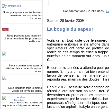
C
Par Adamantane
-
Publié dans :
Nous pratiquons tous les bonnes
manières, surtout avec les
inconnus.
Samedi 28 février 2009
La bougie du sapeur
Cyber
Nous pouvons tous intervenir
directement dans les processus
Voilà un an tout juste que le numéro
de décision.
entreprise éditoriale a été affiché da
spéculateurs ont tenté de profiter d
réalité de ces temps de crise a frappé
toutefois en ce moment sur ebay un n
€...
Nous sommes tous aptes à
Encore trois années à attendre pour po
décider de ce qui est bon pour
numéro 9. Il y a un an, j'ai bien ente
nous.
favori de penser à m'en mettre un d
répondu
oui
, mais j'ai des doutes : il n'
Début 2012, l'actualité sera chargée en
Nous habitons tous le même
réussi à creuser son nouveau trou él
village en forme de globe.
décombres du premier et les promesse
expérimentée par le sapeur délocalisé
processus d'intégration ethnique, que
Nous avons les moyens de
regouper nos blogues en réseau .
faisant d'un orphelin kabyle un sergent 