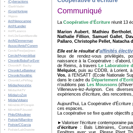
Coopérative d'écriture
/Cyberactions
/DarthVader
Communiqué
/GrosHorloge
/Hypos
Art/Hippocampe
La
Coopérative d’Écriture
réunit 13 é
Art/HLandier
Marion Aubert
,
Mathieu Bertholet
Art/PLaranco
Nathalie Fillion
,
Samuel Gallet
,
Dav
Art/LDeSaintMareville
Pallaro
,
Christophe Pellet,
Natacha d
Art/MZimmerman
Assoc/AmisFConem
affinités électi
Elle est le résultat d’
Cercle/Free[wo]men
lieux de rendez-vous privilégiés, 
Cercle/Hyperdébat
naissance à la Coopérative : d’abord,
Chronik/BoboForEver
de Reims, à travers
Le Laboratoire d
Chronik/P. Bachy
Melquiot,
puis au CDDB, à Lorient, a
Chronik/LeBateleur
Vos
, à l’ENSATT (Ecole Nationale Supe
Chronik/Noolithic
dans le cadre du
Département d’Ecri
Chronik/LePélVag
n’oublions pas
Les Moussons
(d’hiver
Média/AgoraVox
Villeneuve-lez-Avignon. Ces diverse
Média/ArkTV
expériences d’écriture, des rencontres,
Média/coZop
Média/Voltaire
Aujourd’hui, La Coopérative d’Écriture 
Mémétik/JPCrespin
ces espaces.
Mémétik/PJouxtel
La coopérative se fixe quatre objectifs 
Philo/DMoulinier
Poésie/NBarrière
►Valoriser l’écriture contemporaine par 
Poésie/CGarcia
d’écriture
: Bals Littéraires, Consu
Poésie/LabOratoire
Fenêtres avec vue, Please Plant Thi