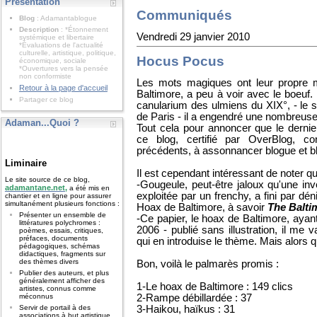
Présentation
Communiqués
Blog
: Adamantablogue
Description
: *Étonnement
Vendredi 29 janvier 2010
systémique et libertaire
*Évaluations de l'actualité
culturelle, artistique, politique,
Hocus Pocus
économique, sociale
*Ouvertures vers la pensée
non conformiste
Les mots magiques ont leur propre ma
Retour à la page d'accueil
Baltimore, a peu à voir avec le boeuf.
Partager ce blog
canularium des ulmiens du XIX°, - le s
de Paris - il a engendré une nombreu
Adaman...Quoi ?
Tout cela pour annoncer que le derni
ce blog, certifié par OverBlog, c
précédents, à assonnancer blogue et b
Liminaire
Il est cependant intéressant de noter qu
Le site source de ce blog,
-Gougeule, peut-être jaloux qu'une inv
adamantane.net,
a été mis en
exploitée par un frenchy, a fini par dén
chantier et en ligne pour assurer
simultanément plusieurs fonctions :
Hoax de Baltimore, à savoir
The Balti
Présenter un ensemble de
-Ce papier, le hoax de Baltimore, ayant é
littératures polychromes :
2006 - publié sans illustration, il me v
poèmes, essais, critiques,
préfaces, documents
qui en introduise le thème. Mais alors q
pédagogiques, schémas
didactiques, fragments sur
des thèmes divers
Bon, voilà le palmarès promis :
Publier des auteurs, et plus
généralement afficher des
1-Le hoax de Baltimore : 149 clics
artistes, connus comme
2-Rampe débillardée : 37
méconnus
3-Haikou, haïkus : 31
Servir de portail à des
associations à but artistique