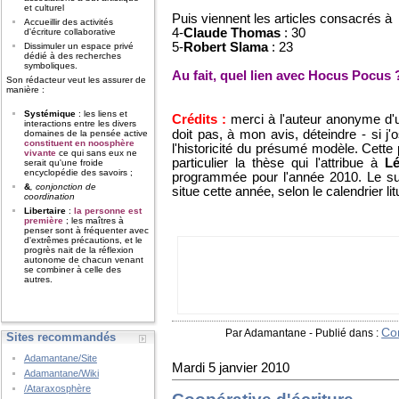
et culturel
Puis viennent les articles consacrés à
Accueillir des activités
4-
Claude Thomas
: 30
d'écriture collaborative
5-
Robert Slama
: 23
Dissimuler un espace privé
dédié à des recherches
symboliques.
Au fait, quel lien avec Hocus Pocus 
Son rédacteur veut les assurer de
manière :
Systémique
: les liens et
Crédits :
merci à l'auteur anonyme d
interactions entre les divers
doit pas, à mon avis, déteindre - si j'o
domaines de la pensée active
constituent en noosphère
l'historicité du présumé modèle. Cett
vivante
ce qui sans eux ne
particulier la thèse qui l'attribue à
Lé
serait qu'une froide
encyclopédie des savoirs ;
programmée pour l'année 2010. Le suje
&
, conjonction de
situe cette année, selon le calendrier lit
coordination
Libertaire
:
la personne est
première
; les maîtres à
penser sont à fréquenter avec
d'extrêmes précautions, et le
progrès nait de la réflexion
autonome de chacun venant
se combiner à celle des
autres.
Co
Par Adamantane
-
Publié dans :
Sites recommandés
Adamantane/Site
Mardi 5 janvier 2010
Adamantane/Wiki
/Ataraxosphère