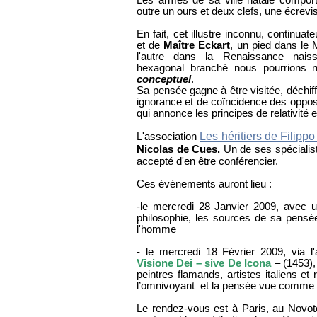
outre un ours et deux clefs, une écrevi
En fait, cet illustre inconnu, continuat
et de
Maître Eckart
, un pied dans le 
l'autre dans la Renaissance nais
hexagonal branché nous pourrion
conceptuel
.
Sa pensée gagne à être visitée, déchif
ignorance et de coïncidence des opposé
qui annonce les principes de relativité et
Les héritiers de Filipp
L'association
Nicolas de Cues.
Un de ses spécialis
accepté d'en être conférencier.
Ces événements auront lieu :
-le mercredi 28 Janvier 2009, avec 
philosophie, les sources de sa pensée
l'homme
- le mercredi 18 Février 2009, via 
Visione Dei – sive
De Icona
– (1453),
peintres flamands, artistes italiens 
l’omnivoyant et la pensée vue comme m
Le rendez-vous est à Paris, au Novot