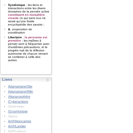
Systémique
: les liens et
interactions entre les divers
domaines de la pensée active
constituent en noosphère
vivante
ce qui sans eux ne
serait qu'une froide
encyclopédie des savoirs ;
&
, conjonction de
coordination
Libertaire
:
la personne est
première
; les maîtres à
penser sont à fréquenter avec
d'extrêmes précautions, et le
progrès nait de la réflexion
autonome de chacun venant
se combiner à celle des
autres.
Liens
Adamantane/Site
Adamantane/Wiki
/Ataraxosphère
/Cyberactions
/DarthVader
/GrosHorloge
/Hypos
Art/Hippocampe
Art/HLandier
Art/PLaranco