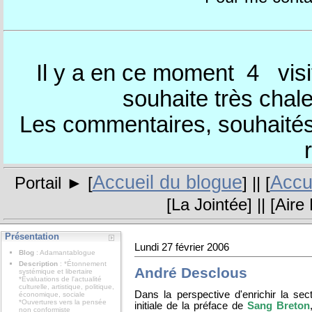
Il y a en ce moment 4
visi
souhaite très chal
Les commentaires, souhaités,
Accueil du blogue
Accue
Portail ► [
] || [
[
La Jointée
] || [
Aire 
Présentation
Lundi 27 février 2006
Blog
: Adamantablogue
Description
: *Étonnement
André Desclous
systémique et libertaire
*Évaluations de l'actualité
culturelle, artistique, politique,
Dans la perspective d'enrichir la se
économique, sociale
*Ouvertures vers la pensée
initiale de la préface de
Sang Breton
non conformiste