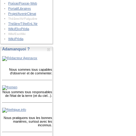
Poésie/Poesie-Web
Portail/Libraires
Projet/AvenirClimat
Théâtre/Air'Falguière
Théâtre/TêteEnL'Air
Wiki/EkoPédia
Wiki/EsoWiki
Wiki/Pédia
Adamanquoi ?
Nous sommes tous capables
d'observer et de commenter.
Nous sommes tous responsables
de l'état de la terre (et du ciel...).
Nous pratiquons tous les bonnes
manières, surtout avec les
inconnus.