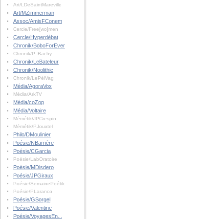
Art/LDeSaintMareville
Art/MZimmerman
Assoc/AmisFConem
Cercle/Free[wo]men
Cercle/Hyperdébat
Chronik/BoboForEver
Chronik/P. Bachy
Chronik/LeBateleur
Chronik/Noolithic
Chronik/LePélVag
Média/AgoraVox
Média/ArkTV
Média/coZop
Média/Voltaire
Mémétik/JPCrespin
Mémétik/PJouxtel
Philo/DMoulinier
Poésie/NBarrière
Poésie/CGarcia
Poésie/LabOratoire
Poésie/MDisdero
Poésie/JPGiraux
Poésie/SemainePoétik
Poésie/PLaranco
Poésie/GSorgel
Poésie/Valentine
Poésie/VoyagesEn...