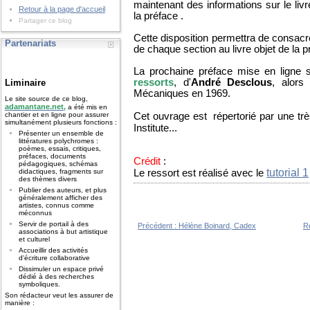
maintenant des informations sur le liv
Retour à la page d'accueil
la préface .
Partager ce blog
Cette disposition permettra de consacre
Partenariats
de chaque section au livre objet de la p
La prochaine préface mise en ligne 
ressorts
, d'
André Desclous
, alors
Liminaire
Mécaniques en 1969.
Le site source de ce blog,
adamantane.net,
a été mis en
Cet ouvrage est répertorié par une t
chantier et en ligne pour assurer
simultanément plusieurs fonctions :
Institute...
Présenter un ensemble de
littératures polychromes :
poèmes, essais, critiques,
préfaces, documents
Crédit
:
pédagogiques, schémas
tutorial 1
Le ressort est réalisé avec le
didactiques, fragments sur
des thèmes divers
Publier des auteurs, et plus
généralement afficher des
artistes, connus comme
méconnus
Servir de portail à des
Précédent :
Hélène Boinard, Cadex
Re
associations à but artistique
et culturel
Accueillir des activités
d'écriture collaborative
Dissimuler un espace privé
dédié à des recherches
symboliques.
Son rédacteur veut les assurer de
manière :