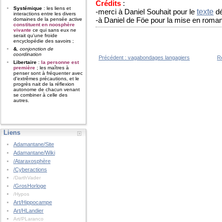
Crédits
:
Systémique
: les liens et
texte
-merci à Daniel Souhait pour le
dé
interactions entre les divers
-à Daniel de Föe pour la mise en roman
domaines de la pensée active
constituent en noosphère
vivante
ce qui sans eux ne
serait qu'une froide
encyclopédie des savoirs ;
&
, conjonction de
coordination
Précédent :
vagabondages langagiers
Re
Libertaire
:
la personne est
première
; les maîtres à
penser sont à fréquenter avec
d'extrêmes précautions, et le
progrès nait de la réflexion
autonome de chacun venant
se combiner à celle des
autres.
Liens
Adamantane/Site
Adamantane/Wiki
/Ataraxosphère
/Cyberactions
/DarthVader
/GrosHorloge
/Hypos
Art/Hippocampe
Art/HLandier
Art/PLaranco