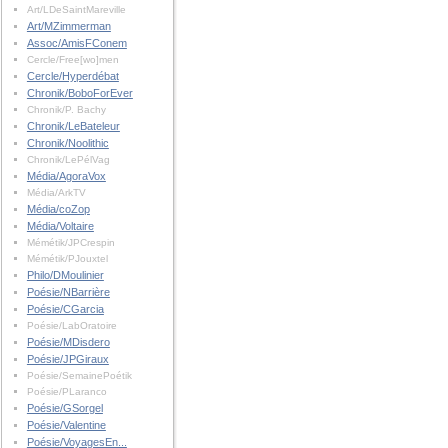
Art/LDeSaintMareville
Art/MZimmerman
Assoc/AmisFConem
Cercle/Free[wo]men
Cercle/Hyperdébat
Chronik/BoboForEver
Chronik/P. Bachy
Chronik/LeBateleur
Chronik/Noolithic
Chronik/LePélVag
Média/AgoraVox
Média/ArkTV
Média/coZop
Média/Voltaire
Mémétik/JPCrespin
Mémétik/PJouxtel
Philo/DMoulinier
Poésie/NBarrière
Poésie/CGarcia
Poésie/LabOratoire
Poésie/MDisdero
Poésie/JPGiraux
Poésie/SemainePoétik
Poésie/PLaranco
Poésie/GSorgel
Poésie/Valentine
Poésie/VoyagesEn...