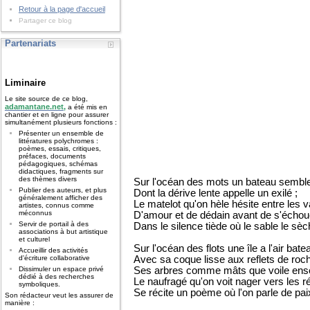
Retour à la page d'accueil
Partager ce blog
Partenariats
Liminaire
Le site source de ce blog,
adamantane.net,
a été mis en
chantier et en ligne pour assurer
simultanément plusieurs fonctions :
Présenter un ensemble de
littératures polychromes :
poèmes, essais, critiques,
préfaces, documents
pédagogiques, schémas
didactiques, fragments sur
des thèmes divers
Sur l'océan des mots un bateau semble
Publier des auteurs, et plus
Dont la dérive lente appelle un exilé ;
généralement afficher des
Le matelot qu'on hèle hésite entre les 
artistes, connus comme
méconnus
D'amour et de dédain avant de s'échou
Servir de portail à des
Dans le silence tiède où le sable le sèc
associations à but artistique
et culturel
Sur l'océan des flots une île a l'air bate
Accueillir des activités
Avec sa coque lisse aux reflets de roch
d'écriture collaborative
Ses arbres comme mâts que voile ensev
Dissimuler un espace privé
dédié à des recherches
Le naufragé qu'on voit nager vers les ré
symboliques.
Se récite un poème où l'on parle de pai
Son rédacteur veut les assurer de
manière :