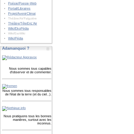
Poésie/Poesie-Web
Portail/Libraires
Projet/AvenirClimat
Théâtre/Air'Falguière
Théâtre/TêteEnL'Air
Wiki/EkoPédia
Wiki/EsoWiki
Wiki/Pédia
Adamanquoi ?
Nous sommes tous capables
d'observer et de commenter.
Nous sommes tous responsables
de l'état de la terre (et du ciel...).
Nous pratiquons tous les bonnes
manières, surtout avec les
inconnus.