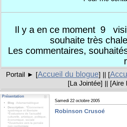
Il y a en ce moment 9
visi
souhaite très chal
Les commentaires, souhaités,
Accueil du blogue
Accue
Portail ► [
] || [
[
La Jointée
] || [
Aire 
Présentation
Samedi 22 octobre 2005
Blog
: Adamantablogue
Description
: *Étonnement
Robinson Crusoé
systémique et libertaire
*Évaluations de l'actualité
culturelle, artistique, politique,
économique, sociale
*Ouvertures vers la pensée
non conformiste