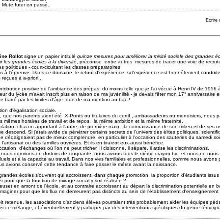
 passé.
Ecrire
ine Rollot
signe un papier intitulé
quinze mesures pour améliorer la mixité sociale des grandes é
ir les grandes écoles à la diversité
, préconise entre autres mesures de tracer une voie de recrute
s politiques - court-cicuitant les classes préparatoires.
is à l'épreuve. Dans ce domaine, le retour d'expérience -si l'expérience est honnêtement conduite
reçues à a-priori .
ntribution positive de l'ambiance des prépas, du moins telle que je l'ai vécue à Henri IV de 1956 à
r du lycée m'avait inscrit plus en raison de ma juvénilité - je devais fêter mon 17° anniversaire
re barré par les limites d'âge- que de ma mention au bac !
tion d'égalisation sociale.
es, que nos parents aient été X-Ponts ou titulaires du certif , ambassadeurs ou menuisiers, nous 
 mêmes horaires de travail et de repos, la même ambition et la même fraternité.
abitation, chacun apportant à l'autre, de première main, la connaissance de son milieu et de ses 
 descend. Si j'étais avide de pénétrer certains secrets de l'univers des élites politiques, scientif
 ne dédaignaient pas de mieux comprendre, en particulier à l'occasion des sauteries du samedi so
artisanat ou des familles ouvrières. Et ils en tiraient eux-aussi bénéfice.
asion d'échanges où l'on ne peut tricher. Il cloisonne, il sépare, il attise les discriminations.
, nous dormions en dortoirs de cinquante, nous avions tous le même crayon bic, et nous ne nous a
duels et à la capacité au travail. Dans nos vies familiales et professionnelles, comme nous avons pu 
us avions conservé cette tendance à faire passer le mérite avant la naissance.
grandes écoles s'ouvrent qui accroissent, dans chaque promotion, la proportion d'étudiants issus
r pour que la fonction de mixage social y soit réalisée ?
creuset en amont de l'école, et au contraire accroissant au départ la discrimination potentielle en 
maginer pour que les flux ne demeurent pas distincts au sein de l'établissement d'enseignement 
it retenue, les associations d'anciens élèves pourraient très probablement aider les équipes pé
iser ce mélange, et éventuellement y participer par des interventions spécifiques du genre témoign