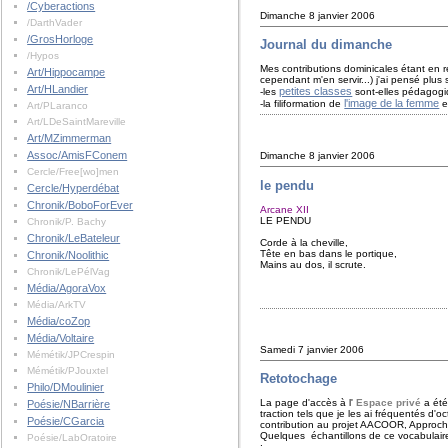
/Cyberactions
Dimanche 8 janvier 2006
/DarthVader
/GrosHorloge
Journal du dimanche
/Hypos
Mes contributions dominicales étant en réa
Art/Hippocampe
cependant m'en servir...) j'ai pensé plus
Art/HLandier
petites classes
-les
sont-elles pédagogi
l'image de la femme
-la filiformation de
e
Art/PLaranco
Art/LDeSaintMareville
Art/MZimmerman
Assoc/AmisFConem
Dimanche 8 janvier 2006
Cercle/Free[wo]men
le pendu
Cercle/Hyperdébat
Chronik/BoboForEver
Arcane XII
LE PENDU
Chronik/P. Bachy
Chronik/LeBateleur
Corde à la cheville,
Tête en bas dans le portique,
Chronik/Noolithic
Mains au dos, il scrute.
Chronik/LePélVag
Pendule entre l
Média/AgoraVox
L’homme est l’éq
Média/ArkTV
Média/coZop
Média/Voltaire
Samedi 7 janvier 2006
Mémétik/JPCrespin
Mémétik/PJouxtel
Retotochage
Philo/DMoulinier
La page d'accès à l'
Espace privé
a été
Poésie/NBarrière
traction tels que je les ai fréquentés d'
Poésie/CGarcia
contribution au projet AACOOR, Approches
Quelques échantillons de ce vocabulaire p
Poésie/LabOratoire
: