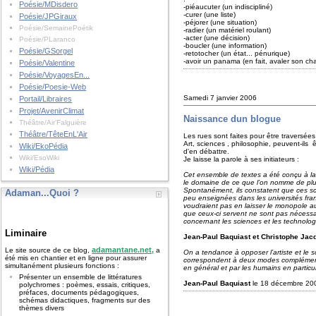
Poésie/MDisdero
-piéaucuter (un indiscipliné)
-curer (une liste)
Poésie/JPGiraux
-péjorer (une situation)
Poésie/SemainePoétik
-radier (un matériel roulant)
-acter (une décision)
Poésie/PLaranco
-boucler (une information)
Poésie/GSorgel
-retotocher (un état... pénurique)
-avoir un panama (en fait, avaler son ch
Poésie/Valentine
Poésie/VoyagesEn...
Poésie/Poesie-Web
Samedi 7 janvier 2006
Portail/Libraires
Projet/AvenirClimat
Naissance dun blogue
Théâtre/Air'Falguière
Théâtre/TêteEnL'Air
Les rues sont faites pour être traversées,
Art, sciences , philosophie, peuvent-ils
Wiki/EkoPédia
d'en débattre.
Wiki/EsoWiki
Je laisse la parole à ses initiateurs :
Wiki/Pédia
Cet ensemble de textes a été conçu à l
le domaine de ce que l’on nomme de plus
Spontanément, ils constatent que ces scie
Adaman...Quoi ?
peu enseignées dans les universités fra
voudraient pas en laisser le monopole aux
que ceux-ci servent ne sont pas nécessai
concernant les sciences et les technolog
Liminaire
Jean-Paul Baquiast et Christophe Ja
adamantane.net,
Le site source de ce blog,
a
On a tendance à opposer l’artiste et le sci
été mis en chantier et en ligne pour assurer
correspondent à deux modes complémentai
simultanément plusieurs fonctions :
en général et par les humains en particul
Présenter un ensemble de littératures
Jean-Paul Baquiast
le 18 décembre 20
polychromes : poèmes, essais, critiques,
préfaces, documents pédagogiques,
schémas didactiques, fragments sur des
thèmes divers