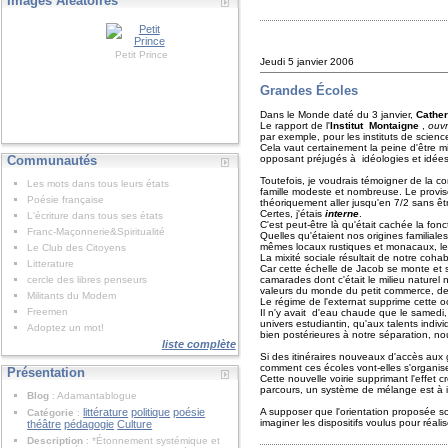
Images Aléatoires
Mute futur en
Petit Prince
Jeudi 5 janvier 2006
Grandes Écoles
Dans le Monde daté du 3 janvier,
Cather
Le rapport de l'
Institut Montaigne
,
ouvr
par exemple, pour les instituts de science
Cela vaut certainement la peine d'être m
Communautés
opposant préjugés à idéologies et idées 
Toutefois, je voudrais témoigner de la co
Les mots dans tous leurs états
famille modeste et nombreuse. Le proviseu
Poésie française
théoriquement aller jusqu'en 7/2 sans êt
Certes, j'étais
interne
.
L'écriture dans tous ses états
C'est peut-être là qu'était cachée la fonc
Franc-Maçonnerie&Spiritualité
Quelles qu'étaient nos origines familial
mêmes locaux rustiques et monacaux, les
Le Club des Citoyens
La mixité sociale résultait de notre coh
Litterature
Car cette échelle de Jacob se monte et se
cercle des libres penseurs
camarades dont c'était le milieu naturel
valeurs du monde du petit commerce, de l'
Militants du Modem
Le régime de l'externat supprime cette occ
Freemen
Il n'y avait d'eau chaude que le samedi
univers estudiantin, qu'aux talents indivi
Adoptez un mot!
bien postérieures à notre séparation, no
liste complète
Si des itinéraires nouveaux d'accès aux 
comment ces écoles vont-elles s'organise
Présentation
Cette nouvelle voirie supprimant l'effet 
parcours, un système de mélange est à i
Blog
: Adamantablogue
littérature
politique
poésie
A supposer que l'orientation proposée so
Catégorie
:
imaginer les dispositifs voulus pour réal
théâtre
pédagogie
Culture
Description
: *Étonnement systémique et