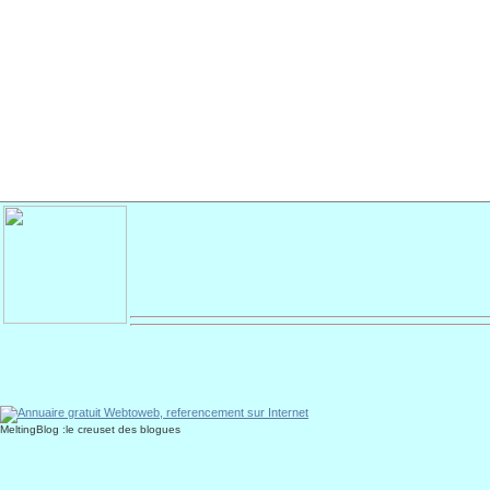
MeltingBlog :le creuset des blogues