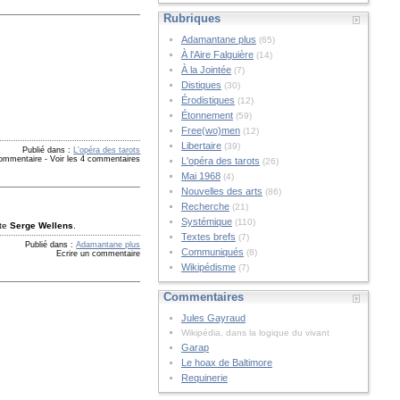
Rubriques
Adamantane plus
(65)
À l'Aire Falguière
(14)
À la Jointée
(7)
Distiques
(30)
Érodistiques
(12)
Étonnement
(59)
Free(wo)men
(12)
Libertaire
(39)
Publié dans :
L'opéra des tarots
commentaire
-
Voir les 4 commentaires
L'opéra des tarots
(26)
Mai 1968
(4)
Nouvelles des arts
(86)
Recherche
(21)
Systémique
(110)
ète
Serge Wellens
.
Textes brefs
(7)
Publié dans :
Adamantane plus
Communiqués
(8)
Ecrire un commentaire
Wikipédisme
(7)
Commentaires
Jules Gayraud
Wikipédia, dans la logique du vivant
Garap
Le hoax de Baltimore
Requinerie