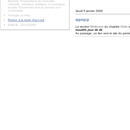
libertaire *Évaluations de l'actualité
culturelle, artistique, politique, économique,
sociale *Ouvertures vers la pensée non
conformiste
Jeudi 5 janvier 2006
Partager ce blog
qqoqcp
Retour à la page d'accueil
Créé le
: 02/12/2005
La section
Dédicace
du chapitre
Clefs
a
maudits jeux de dé
.
Au passage, un lien vers le site du pein