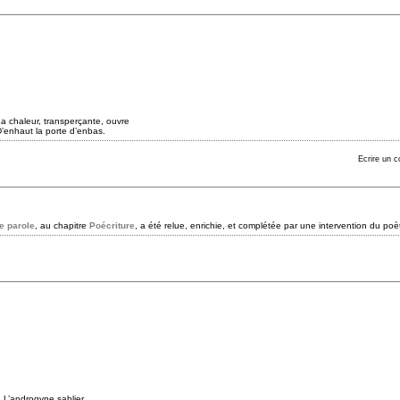
erçante, ouvre
te d’enbas.
Ecrire un 
re parole
, au chapitre
Poécriture
, a été relue, enrichie, et complétée par une intervention du po
sablier