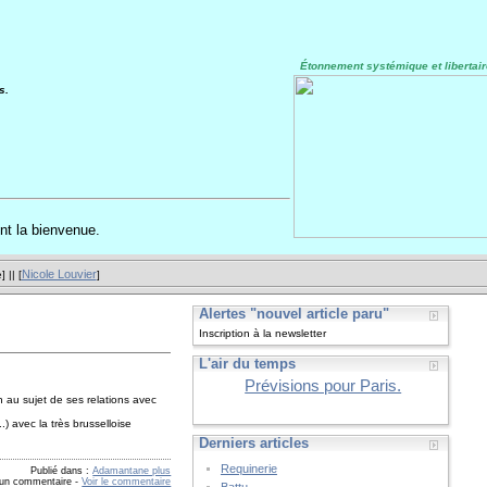
Étonnement systémique et libertair
s.
nt la bienvenue.
Nicole Louvier
e
] || [
]
Alertes "nouvel article paru"
Inscription à la newsletter
L'air du temps
Prévisions pour Paris.
n au sujet de ses relations avec
...) avec la très brusselloise
Derniers articles
Requinerie
Publié dans :
Adamantane plus
 un commentaire
-
Voir le commentaire