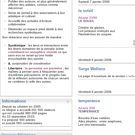
Publier des auteurs, et plus généralement
Samedi 7 janvier 2006
afficher des artistes, connus comme
méconnus
le soleil
Servir de portail à des associations à but
artistique et culturel
Arcane XVIIII
Accueillir des activités d'écriture
LE SOLEIL
collaborative
Crinière de glaives,
Dissimuler un espace privé dédié à des
Les jumeaux ondoyés aux
recherches symboliques.
Flammèches du sceptre.
Son rédacteur veut les assurer de manière :
La chaleur, transp
D’enhaut la por
Systémique
: les liens et interactions entre
les divers domaines de la pensée active
constituent en noosphère vivante
ce qui
sans eux ne serait qu'une froide
encyclopédie des savoirs ;
Vendredi 6 janvier 2006
&
, conjonction de coordination
Serge Wellens
Libertaire
:
la personne est première
; les
maîtres à penser sont à fréquenter avec
d'extrêmes précautions, et le progrès nait
La page d'ouverture de la section
L'arb
de la réflexion autonome de chacun venant
se combiner à celle des autres.
Vendredi 6 janvier 2006
temperance
Informations
Depuis sa création en 2005 ,
Arcane XIIII
ce blogue a accueilli 201 500 visiteurs
TEMPERANCE
qui ont consulté 980 000 pages.
Au 10 septembre 2010,
Boucles d’eau nattées,
il a proposé 500 articles
Ailes ployées ; entre amphores,
et suscité 563 commentaires.
Les vins transvasés
L’androgyne 