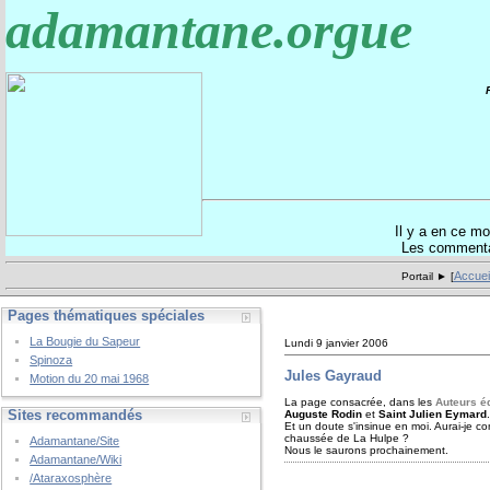
adamantane.orgue
Il y a en ce 
Les commentai
Accuei
Portail ► [
Pages thématiques spéciales
La Bougie du Sapeur
Lundi 9 janvier 2006
Spinoza
Jules Gayraud
Motion du 20 mai 1968
La page consacrée, dans les
Auteurs é
Sites recommandés
Auguste Rodin
et
Saint Julien Eymard
Et un doute s'insinue en moi. Aurai-je c
chaussée de La Hulpe ?
Adamantane/Site
Nous le saurons prochainement.
Adamantane/Wiki
/Ataraxosphère