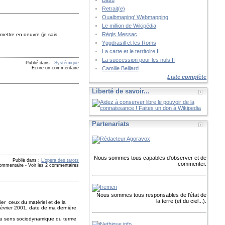
Battu
Retrait(e)
Ouaibmaping' Webmapping
Le million de Wikipédia
Régis Messac
 mettre en oeuvre (je sais
Yggdrasill et les Roms
La carte et le territoire II
La succession pour les nuls II
Publié dans :
Systémique
Camille Belliard
Ecrire un commentaire
Liste complète
Liberté de savoir...
Partenariats
Nous sommes tous capables d'observer et de
Publié dans :
L'opéra des tarots
commenter.
commentaire
-
Voir les 2 commentaires
Nous sommes tous responsables de l'état de
la terre (et du ciel...).
ier ceux du matériel et de la
 février 2001, date de ma dernière
au sens sociodynamique du terme