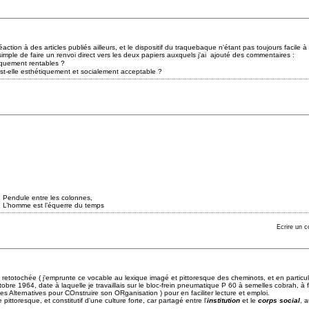
ction à des articles publiés ailleurs, et le dispositif du traquebaque n'étant pas toujours facile à
 simple de faire un renvoi direct vers les deux papiers auxquels j'ai ajouté des commentaires :
quement rentables ?
st-elle esthétiquement et socialement acceptable ?
es colonnes,
uerre du temps
Ecrire un 
 retotochée ( j'emprunte ce vocable au lexique imagé et pittoresque des cheminots, et en particul
octobre 1964, date à laquelle je travaillais sur le bloc-frein pneumatique P 60 à semelles cobrah, à
 Alternatives pour COnstruire son ORganisation ) pour en faciliter lecture et emploi.
ittoresque, et constitutif d'une culture forte, car partagé entre l'
institution
et le
corps social
, 