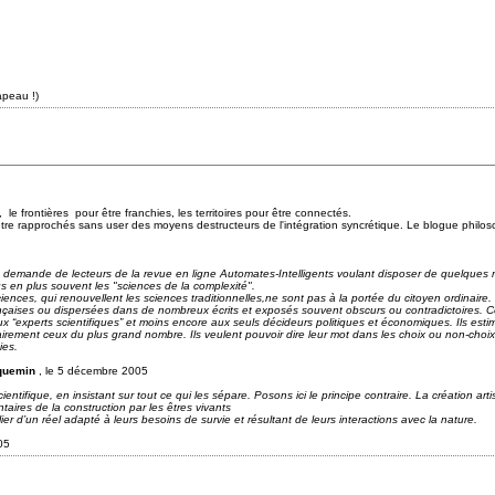
apeau !)
 le frontières pour être franchies, les territoires pour être connectés.
 être rapprochés sans user des moyens destructeurs de l'intégration syncrétique. Le blogue
philos
a demande de lecteurs de la revue en ligne Automates-Intelligents voulant disposer de quelque
 en plus souvent les "sciences de la complexité".
nces, qui renouvellent les sciences traditionnelles,ne sont pas à la portée du citoyen ordinaire. 
nçaises ou dispersées dans de nombreux écrits et exposés souvent obscurs ou contradictoires. Ce
 “experts scientifiques” et moins encore aux seuls décideurs politiques et économiques. Ils estime
rement ceux du plus grand nombre. Ils veulent pouvoir dire leur mot dans les choix ou non-choix
ies.
cquemin
, le 5 décembre 2005
entifique, en insistant sur tout ce qui les sépare. Posons ici le principe contraire. La création artis
res de la construction par les êtres vivants
ier d’un réel adapté à leurs besoins de survie et résultant de leurs interactions avec la nature.
05