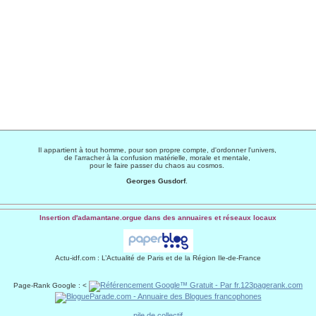
Il appartient à tout homme, pour son propre compte, d'ordonner l'univers,
de l'arracher à la confusion matérielle, morale et mentale,
pour le faire passer du chaos au cosmos.
Georges Gusdorf
.
Insertion d'adamantane.orgue dans des annuaires et réseaux locaux
Actu-idf.com
: L’Actualité de Paris et de la Région Ile-de-France
Page-Rank Google : <
pile de collectif