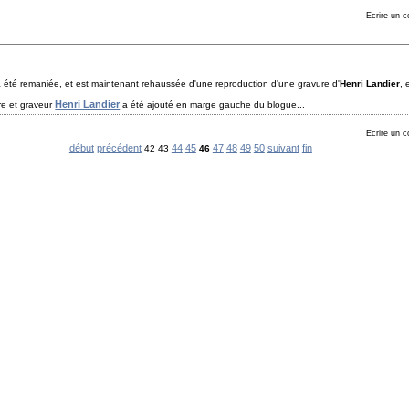
Ecrire un 
 été remaniée, et est maintenant rehaussée d'une reproduction d'une gravure d'
Henri Landier
, 
Henri Landier
tre et graveur
a été ajouté en marge gauche du blogue...
Ecrire un 
début
précédent
44
45
47
48
49
50
suivant
fin
42 43
46