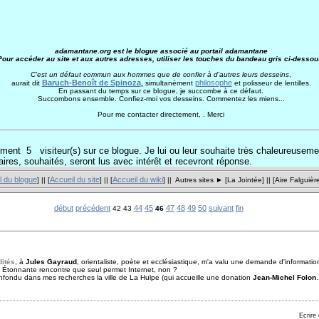
adamantane.org est le blogue associé au portail adamantane
Pour accéder au site et aux autres adresses, utiliser les touches du bandeau gris ci-dessou
C'est un défaut commun aux hommes que de confier à d'autres leurs desseins
,
Baruch-Benoît de Spinoza
philosophe
aurait dit
,
simultanément
et polisseur de lentilles.
En passant du temps sur ce blogue, je succombe à ce défaut.
Succombons ensemble. Confiez-moi vos desseins. Commentez les miens...
Pour me contacter directement, . Merci
moment 5
visiteur(s) sur ce blogue. Je lui ou leur souhaite très chaleureuseme
res, souhaités, seront lus avec intérêt et recevront réponse.
l du blogue
Accueil du site
Accueil du wiki
] || [
] || [
] || Autres sites ► [
La Jointée
] || [
Aire Falguièr
début
précédent
44
45
47
48
49
50
suivant
fin
42 43
46
dités
, à
Jules Gayraud
, orientaliste, poète et ecclésiastique, m'a valu une demande d'informatio
. Étonnante rencontre que seul permet Internet, non ?
onfondu dans mes recherches la ville de La Hulpe (qui accueille une donation
Jean-Michel Folon
Ecrire