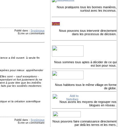
Nous pratiquons tous les bonnes manières,
surtout avec les inconnus.
Cyber
Nous pouvons tous intervenir directement
Publié dans :
Systémique
Ecrire un commentaire
dans les processus de décision.
cience
a été ouvert à seule fin
Nous sommes tous aptes à décider de ce qui
est bon pour nous.
s repères pour mieux appréhender
Elles sont – sauf exceptions -
pendant et fort justement ils ne
nt à juste titre que les intérêts
Nous habitons tous le même village en forme
 faits par les sociétés modernes
de globe.
tique et la création scientifique
Nous avons les moyens de regouper nos
blogues en réseau .
Publié dans :
Systémique
Nous pouvons faire connaissance directement
Ecrire un commentaire
par delà les terres et les mers.