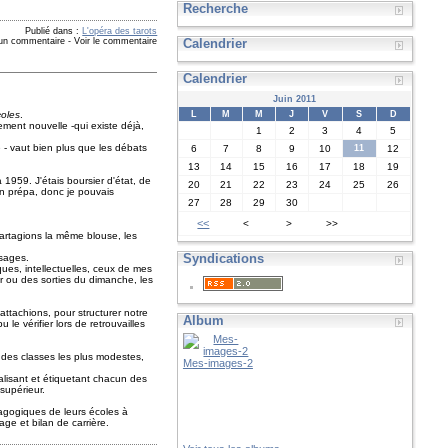
Recherche
Publié dans :
L'opéra des tarots
 un commentaire
-
Voir le commentaire
Calendrier
Calendrier
Juin 2011
L
M
M
J
V
S
D
coles
.
ment nouvelle -qui existe déjà,
1
2
3
4
5
 - vaut bien plus que les débats
6
7
8
9
10
11
12
13
14
15
16
17
18
19
 1959. J'étais boursier d'état, de
20
21
22
23
24
25
26
 en prépa, donc je pouvais
27
28
29
30
<<
<
>
>>
partagions la même blouse, les
Syndications
usages.
iques, intellectuelles, ceux de mes
ir ou des sorties du dimanche, les
ttachions, pour structurer notre
Album
le vérifier lors de retrouvailles
 des classes les plus modestes,
Mes-images-2
balisant et étiquetant chacun des
supérieur.
dagogiques de leurs écoles à
age et bilan de carrière.