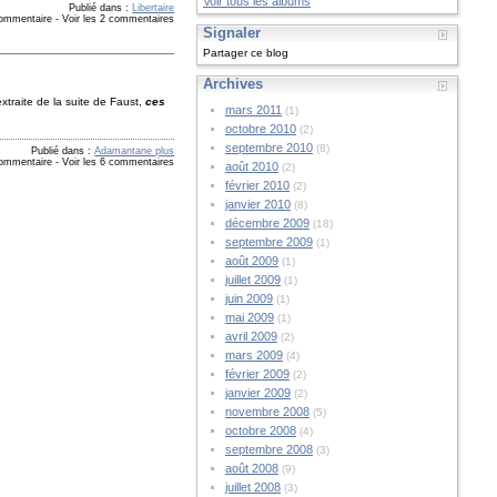
Voir tous les albums
Publié dans :
Libertaire
commentaire
-
Voir les 2 commentaires
Signaler
Partager ce blog
Archives
extraite de la suite de Faust,
ces
mars 2011
(1)
octobre 2010
(2)
septembre 2010
(8)
Publié dans :
Adamantane plus
commentaire
-
Voir les 6 commentaires
août 2010
(2)
février 2010
(2)
janvier 2010
(8)
décembre 2009
(18)
septembre 2009
(1)
août 2009
(1)
juillet 2009
(1)
juin 2009
(1)
mai 2009
(1)
avril 2009
(2)
mars 2009
(4)
février 2009
(2)
janvier 2009
(2)
novembre 2008
(5)
octobre 2008
(4)
septembre 2008
(3)
août 2008
(9)
juillet 2008
(3)