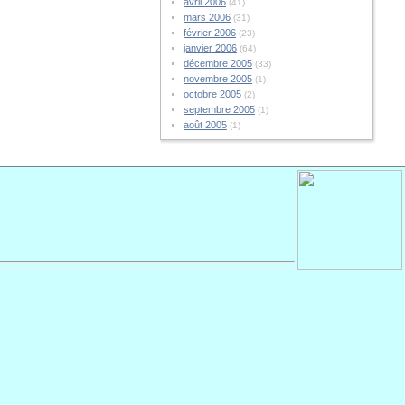
avril 2006
(41)
mars 2006
(31)
février 2006
(23)
janvier 2006
(64)
décembre 2005
(33)
novembre 2005
(1)
octobre 2005
(2)
septembre 2005
(1)
août 2005
(1)