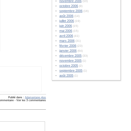
novembre 2006
(10)
octobre 2006
(9)
septembre 2006
(16)
août 2006
(14)
juillet 2006
(19)
juin 2006
(15)
mai 2006
(15)
avril 2006
(41)
mars 2006
(31)
février 2006
(23)
janvier 2006
(64)
décembre 2005
(33)
novembre 2005
(1)
octobre 2005
(2)
septembre 2005
(1)
août 2005
(1)
Publié dans :
Adamantane plus
commentaire
-
Voir les 3 commentaires