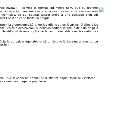
trois niveaux – comme la formule du même nom, due au regretté
uler la capacité d'un tonneau – et à ces niveaux sont associés trois
 monnaies, ce qui pourrait laisser croire à une collusion bien sûr
aint-Esprit de cette trinité, la drogue.
ux la proportionnalité entre les efforts et les résultats. D'ailleurs les
aussi, les élus des niveaux supérieurs courant le risque de plus en plus
u Saint-Esprit devenant plus facilement détectable avec les outils des
chelle de valeur équitable et sûre, alors voilà les cinq articles de ce
ssée :
re, que reviennent l'honneur d'illustrer ce papier. Merci aux lectrices
 de ce nano-sondage de popularité.