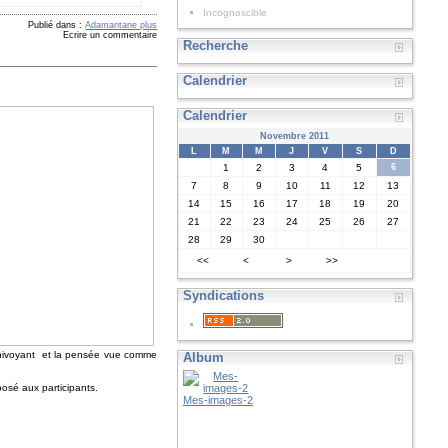
Incognoscible
Publié dans :
Adamantane plus
Ecrire un commentaire
Recherche
Calendrier
Calendrier
Novembre 2011
L
M
M
J
V
S
D
1
2
3
4
5
6
7
8
9
10
11
12
13
14
15
16
17
18
19
20
21
22
23
24
25
26
27
28
29
30
<<
<
>
>>
Syndications
’omnivoyant et la pensée vue comme
Album
posé aux participants.
Mes-images-2