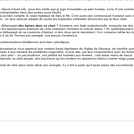
e me réjouis d'avoir été, pour des motifs que je juge honorables au plan humain, exclu d"une comm
commandables dans des postes aussi élevés.
 si j'ai bien compris, le corps mystique de Dieu le fils. C'est aussi une communauté humaine avec 
s : un face obscure adepte de toutes les turpitudes criminelles dénoncées par la face claire.
se débarrasser
des épines dans sa chair
? Comment une règle institutionnelle, invoquée par des
 les représentants éminents de cette institution nomment la volonté divine ? Or, symboliquement a
pas débarassé de sa couronne d'épines, ni des clous qui le meurtrirent. Il en conserva même les
 vis à vis de Thomas par exemple, une preuve d'existence.
communications brésiliennes sont bien catholiques.
la Renaissance nous apprend que certains hauts dignitaires de l'église de l'époque, de manière que l
résolu à leur manière les problèmes engendrés, si j'ose dire, par leur comportement avec les fe
t le plus strict – ou par prudence, ont préféré les hommes aux femmes ; cela laisse moins de traces.
oi imposée au petit peuple, des processus qui les rendent en apparence blancs comme neige papa
entait de vivre dans notre siècle son évangile, il y a fort à parier qu'il serait assez vite excommunié