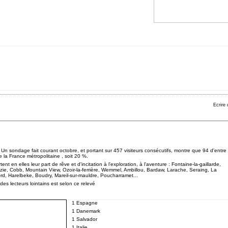
Ecrire
 Un sondage fait courant octobre, et portant sur 457 visiteurs consécutifs, montre que 94 d'entre
 la France métropolitaine , soit 20 %.
ent en elles leur part de rêve et d'incitation à l'exploration, à l'aventure : Fontaine-la-gaillarde,
azie, Cobb, Mountain View, Ozoir-la-ferrière, Wemmel, Ambillou, Bardaw, Larache, Seraing, La
d, Harelbeke, Boudry, Mareil-sur-mauldre, Poucharramet...
 des lecteurs lointains est selon ce relevé
1 Espagne
1 Danemark
1 Salvador
1 Italie