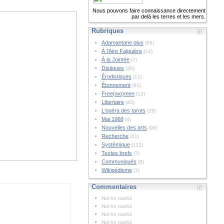
Nous pouvons faire connaissance directement
par delà les terres et les mers.
Rubriques
Adamantane plus
(65)
À l'Aire Falguière
(14)
À la Jointée
(7)
Distiques
(30)
Érodistiques
(12)
Étonnement
(61)
Free(wo)men
(12)
Libertaire
(40)
L'opéra des tarots
(26)
Mai 1968
(4)
Nouvelles des arts
(90)
Recherche
(21)
Systémique
(112)
Textes brefs
(7)
Communiqués
(8)
Wikipédisme
(7)
Commentaires
Nul en maths
Nul en maths
Nul en maths
Nul en maths