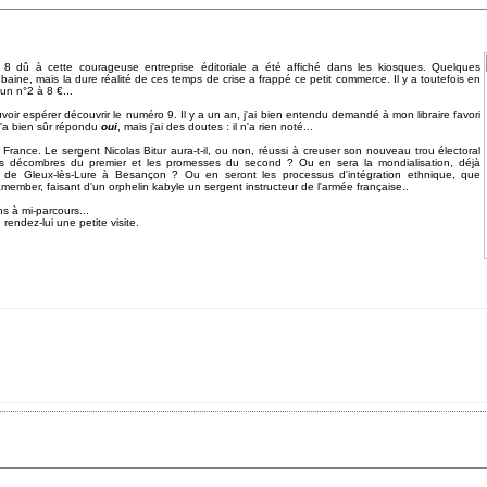
 8 dû à cette courageuse entreprise éditoriale a été affiché dans les kiosques. Quelques
ubaine, mais la dure réalité de ces temps de crise a frappé ce petit commerce. Il y a toutefois en
n n°2 à 8 €...
oir espérer découvrir le numéro 9. Il y a un an, j'ai bien entendu demandé à mon libraire favori
m'a bien sûr répondu
oui
, mais j'ai des doutes : il n'a rien noté...
France. Le sergent Nicolas Bitur aura-t-il, ou non, réussi à creuser son nouveau trou électoral
les décombres du premier et les promesses du second ? Ou en sera la mondialisation, déjà
é de Gleux-lès-Lure à Besançon ? Ou en seront les processus d'intégration ethnique, que
member, faisant d'un orphelin kabyle un sergent instructeur de l'armée française..
s à mi-parcours...
, rendez-lui une
petite visite
.