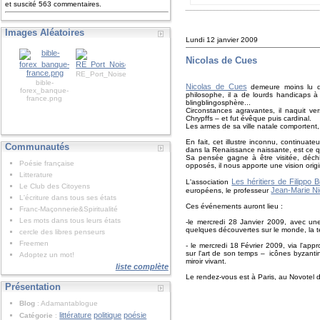
et suscité 563 commentaires.
Images Aléatoires
Lundi 12 janvier 2009
Nicolas de Cues
RE_Port_Noise_7_Matte_M.jpg
bible-
Nicolas de Cues
demeure moins lu
forex_banque-
philosophe, il a de lourds handicaps à
france.png
blingblingosphère...
Circonstances agravantes, il naquit 
Chrypffs – et fut évêque puis cardinal.
Les armes de sa ville natale comportent,
En fait, cet illustre inconnu, continuate
Communautés
dans la Renaissance naissante, est ce
Sa pensée gagne à être visitée, déchi
Poésie française
opposés, il nous apporte une vision origi
Litterature
Les héritiers de Filippo B
L'association
Le Club des Citoyens
Jean-Marie Ni
européens, le professeur
L'écriture dans tous ses états
Ces événements auront lieu :
Franc-Maçonnerie&Spiritualité
Les mots dans tous leurs états
-le mercredi 28 Janvier 2009, avec un
quelques découvertes sur le monde, la t
cercle des libres penseurs
Freemen
- le mercredi 18 Février 2009, via l'ap
sur l'art de son temps – icônes byzanti
Adoptez un mot!
miroir vivant.
liste complète
Le rendez-vous est à Paris, au Novotel d
Présentation
Blog
: Adamantablogue
littérature
politique
poésie
Catégorie
: