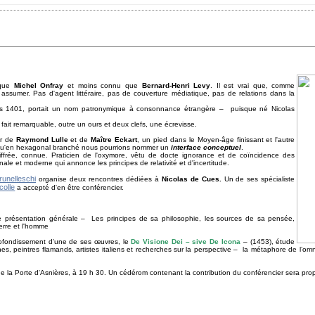
 que
Michel Onfray
et moins connu que
Bernard-Henri Levy
. Il est vrai que, comme
 assumer. Pas d'agent littéraire, pas de couverture médiatique, pas de relations dans la
vers 1401, portait un nom patronymique à consonnance étrangère – puisque né Nicolas
 fait remarquable, outre un ours et deux clefs, une écrevisse.
ur de
Raymond Lulle
et de
Maître Eckart
, un pied dans le Moyen-âge finissant et l'autre
 qu'en hexagonal branché nous pourrions nommer un
interface conceptuel
.
ffrée, connue. Praticien de l'oxymore, vêtu de docte ignorance et de coïncidence des
nale et moderne qui annonce les principes de relativité et d'incertitude.
runelleschi
organise deux rencontres dédiées à
Nicolas de Cues.
Un de ses spécialiste
colle
a accepté d'en être conférencier.
e présentation générale – Les principes de sa philosophie, les sources de sa pensée,
erre et l'homme
profondissement d'une de ses œuvres, le
De Visione Dei – sive
De Icona
– (1453), étude
nes, peintres flamands, artistes italiens et recherches sur la perspective – la métaphore de l
e la Porte d'Asnières, à 19 h 30. Un cédérom contenant la contribution du conférencier sera pro