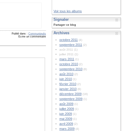
Voir tous les albums
Signaler
Partager ce blog
Archives
Publié dans :
Communiqués
Ecrire un commentaire
octobre 2011
(4)
septembre 2011
(2)
août 2011 (1)
juillet 2011 (1)
mars 2011
(1)
octobre 2010
(2)
septembre 2010
(8)
août 2010
(2)
juin 2010
(1)
février 2010
(2)
janvier 2010
(8)
décembre 2009
(18)
septembre 2009
(1)
août 2009
(1)
juillet 2009
(1)
juin 2009
(1)
mai 2009
(1)
avril 2009
(2)
mars 2009
(4)