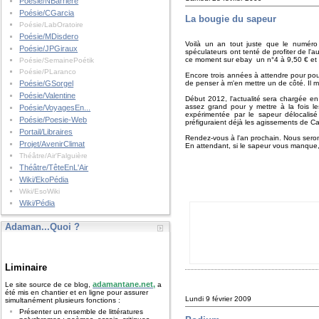
Poésie/NBarrière
Poésie/CGarcia
La bougie du sapeur
Poésie/LabOratoire
Poésie/MDisdero
Voilà un an tout juste que le numéro
Poésie/JPGiraux
spéculateurs ont tenté de profiter de l'a
ce moment sur ebay un n°4 à 9,50 € et u
Poésie/SemainePoétik
Poésie/PLaranco
Encore trois années à attendre pour pouv
Poésie/GSorgel
de penser à m'en mettre un de côté. Il 
Poésie/Valentine
Début 2012, l'actualité sera chargée en 
assez grand pour y mettre à la fois 
Poésie/VoyagesEn...
expérimentée par le sapeur délocalis
Poésie/Poesie-Web
préfiguraient déjà les agissements de Ca
Portail/Libraires
Rendez-vous à l'an prochain. Nous seron
Projet/AvenirClimat
En attendant, si le sapeur vous manque
Théâtre/Air'Falguière
Théâtre/TêteEnL'Air
Wiki/EkoPédia
Wiki/EsoWiki
Wiki/Pédia
Adaman...Quoi ?
Liminaire
adamantane.net,
Le site source de ce blog,
a
été mis en chantier et en ligne pour assurer
Lundi 9 février 2009
simultanément plusieurs fonctions :
Présenter un ensemble de littératures