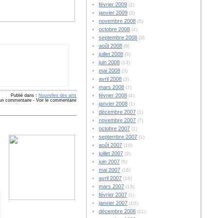
février 2009
(2)
janvier 2009
(2)
novembre 2008
(5)
octobre 2008
(4)
septembre 2008
(3)
août 2008
(9)
juillet 2008
(3)
juin 2008
(13)
mai 2008
(3)
avril 2008
(3)
mars 2008
(7)
février 2008
Publié dans :
Nouvelles des arts
(4)
 un commentaire
-
Voir le commentaire
janvier 2008
(1)
décembre 2007
(1)
novembre 2007
(7)
octobre 2007
(1)
septembre 2007
(1)
août 2007
(10)
juillet 2007
(3)
juin 2007
(5)
mai 2007
(16)
avril 2007
(16)
mars 2007
(19)
février 2007
(1)
janvier 2007
(10)
décembre 2006
(11)