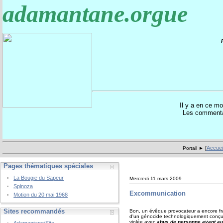
adamantane.orgue
Il y a en ce 
Les commentai
Accuei
Portail ► [
Pages thématiques spéciales
La Bougie du Sapeur
Mercredi 11 mars 2009
Spinoza
Excommunication
Motion du 20 mai 1968
Sites recommandés
Bon, un évêque provocateur a encore fra
d'un génocide technologiquement conçu et
violée avec
abus de personne ayant aut