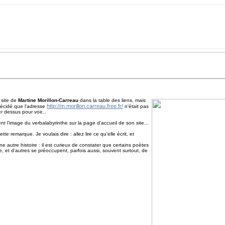
 site de
Martine Morillon-Carreau
dans la table des liens, mais
http://m.morillon.carreau.free.fr/
écidé que l'adresse
n'était pas
 dessus pour voir...
ent l'image du verbalabyrinthe sur la page d'accueil de son site...
e remarque. Je voulais dire : allez lire ce qu'elle écrit, et
 une autre histoire : il est curieux de constater que certains poètes
e, et d'autres se préoccupent, parfois aussi, souvent surtout, de