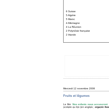
6 Suisse
5
Algérie
5 Maroc
4 Allemagne
4 La Réunion
2 Polynésie française
2 Irlande
Mercredi 12 novembre 2008
Fruits et légumes
Le film
Nos enfants nous accuseront
scolaire au bio (en anglais :
organic foo