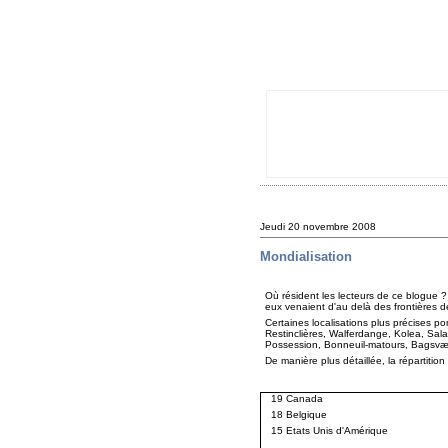
Jeudi 20 novembre 2008
Mondialisation
Où résident les lecteurs de ce blogue ?
eux venaient d'au delà des frontières de
Certaines localisations plus précises port
Restinclières, Walferdange, Kolea, Sal
Possession, Bonneuil-matours, Bagsvær
De manière plus détaillée, la répartition
19 Canada
18 Belgique
15 Etats Unis d'Amérique