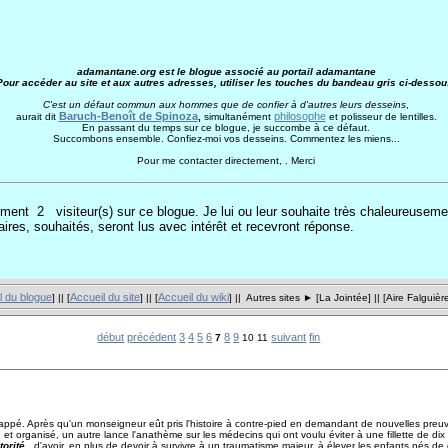
adamantane.org est le blogue associé au portail adamantane
Pour accéder au site et aux autres adresses, utiliser les touches du bandeau gris ci-dessou
C'est un défaut commun aux hommes que de confier à d'autres leurs desseins
,
Baruch-Benoît de Spinoza
philosophe
aurait dit
,
simultanément
et polisseur de lentilles.
En passant du temps sur ce blogue, je succombe à ce défaut.
Succombons ensemble. Confiez-moi vos desseins. Commentez les miens...
Pour me contacter directement, . Merci
moment 2
visiteur(s) sur ce blogue. Je lui ou leur souhaite très chaleureuseme
res, souhaités, seront lus avec intérêt et recevront réponse.
l du blogue
Accueil du site
Accueil du wiki
] || [
] || [
] || Autres sites ► [
La Jointée
] || [
Aire Falguièr
début
précédent
3
4
5
6
8
9
suivant
fin
7
10 11
ppé. Après qu'un monseigneur eût pris l'histoire à contre-pied en demandant de nouvelles preu
 organisé, un autre lance l'anathème sur les médecins qui ont voulu éviter à une fillette de dix
orité
, d'avoir, en plus de devoir à survivre à un traumatisme majeur, à élever les enfants nés de 