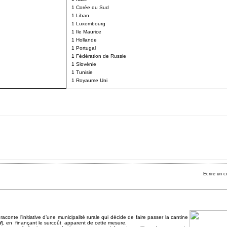
1 Corée du Sud
1 Liban
1 Luxembourg
1 Ile Maurice
1 Hollande
1 Portugal
1 Fédération de Russie
1 Slovénie
1 Tunisie
1 Royaume Uni
Ecrire un 
raconte l'initiative d’une municipalité rurale qui décide de faire passer la cantine
d
), en finançant le surcoût apparent de cette mesure.