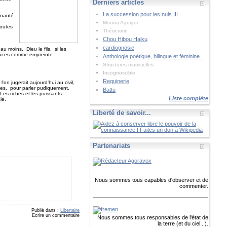
Derniers articles
La succession pour les nuls III
unauté
Mouna Aguigui
toutes
Théocratie
Chou Hibou Haiku
cardiognosie
u moins, Dieu le fils, si les
 traces comme empreinte
Anthologie poétique, bilingue et féminine...
Structures matricielles
Incognoscible
Requinerie
'on jugerait aujourd'hui au civil,
mmes, pour parler pudiquement.
Battu
 Les riches et les puissants
Liste complète
le.
.
Liberté de savoir...
Partenariats
Nous sommes tous capables d'observer et de
commenter.
Publié dans :
Libertaire
Ecrire un commentaire
Nous sommes tous responsables de l'état de
la terre (et du ciel...).