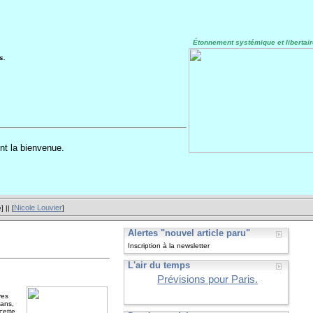
Étonnement systémique et libertair
s.
nt la bienvenue.
Nicole Louvier
e
] || [
]
Alertes "nouvel article paru"
Inscription à la newsletter
L'air du temps
Prévisions pour Paris.
ves
 ans,
cette