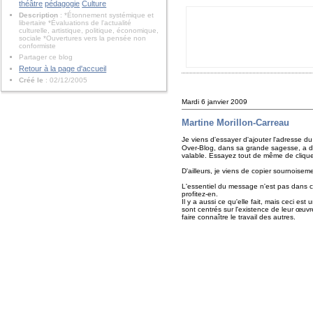
théâtre
pédagogie
Culture
Description
: *Étonnement systémique et
libertaire *Évaluations de l'actualité
culturelle, artistique, politique, économique,
sociale *Ouvertures vers la pensée non
conformiste
Partager ce blog
Retour à la page d'accueil
Créé le
: 02/12/2005
Mardi 6 janvier 2009
Martine Morillon-Carreau
Je viens d'essayer d'ajouter l'adresse du
Over-Blog, dans sa grande sagesse, a d
valable. Essayez tout de même de cliquer
D'ailleurs, je viens de copier sournoisem
L'essentiel du message n'est pas dans cett
profitez-en.
Il y a aussi ce qu'elle fait, mais ceci est
sont centrés sur l'existence de leur œuvr
faire connaître le travail des autres.