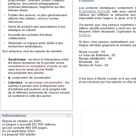
Podium
polychromes : poèmes, essais, critiques,
préfaces, documents pédagogiques,
schémas didactiques, fragments sur des
Les podiums olympiques comportent 
thèmes divers
Evangelista Torricelli
, utile pour calc
métaux qui reflètent la hiérarchie des
Publier des auteurs, et plus généralement
impossible entre l'argent, le sport, et le S
afficher des artistes, connus comme
méconnus
J'ai pensé que cinq niveaux expriment mie
Servir de portail à des associations à but
milieux sportifs pourraient y venir eux 
artistique et culturel
fréquent d'être déclassés, l'opération d
Experts
Accueillir des activités d'écriture
.
collaborative
Si donc cinq niveaux matérialisent une é
Dissimuler un espace privé dédié à des
blogue déclarés gagnants la semaine pa
recherches symboliques.
Son rédacteur veut les assurer de manière :
Nicole Louvier - 54
Le hoax de Baltimore - 32
Rampe débillardée - 26
Systémique
: les liens et interactions entre
Bravitude - 19
les divers domaines de la pensée active
Nicolas de Cues - 19
constituent en noosphère vivante
ce qui
sans eux ne serait qu'une froide
encyclopédie des savoirs ;
&
, conjonction de coordination
C'est donc à Nicole Louvier, et à son omb
et aux lecteurs qui l'ont placée en tête
Libertaire
:
la personne est première
; les
maîtres à penser sont à fréquenter avec
d'extrêmes précautions, et le progrès nait
de la réflexion autonome de chacun venant
se combiner à celle des autres.
Informations
Depuis sa création en 2005 ,
ce blogue a accueilli 201 500 visiteurs
qui ont consulté 980 000 pages.
Au 10 septembre 2010,
il a proposé 500 articles