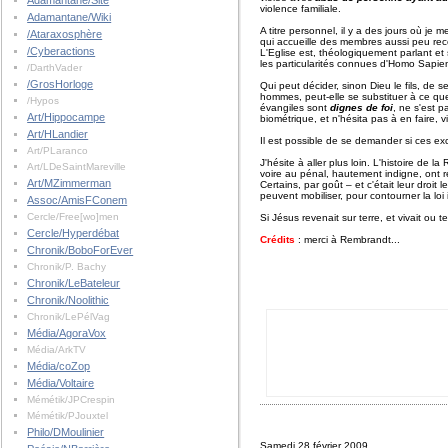
Adamantane/Site
violence familiale.
Adamantane/Wiki
A titre personnel, il y a des jours où j
/Ataraxosphère
qui accueille des membres aussi peu re
/Cyberactions
L'Eglise est, théologiquement parlant et
les particularités connues d'Homo Sapien
/DarthVader
/GrosHorloge
Qui peut décider, sinon Dieu le fils, de 
hommes, peut-elle se substituer à ce que
/Hypos
évangiles sont
dignes de foi
, ne s'est 
Art/Hippocampe
biométrique, et n'hésita pas à en faire,
Art/HLandier
Il est possible de se demander si ces ex
Art/PLaranco
J'hésite à aller plus loin. L'histoire de 
Art/LDeSaintMareville
voire au pénal, hautement indigne, ont 
Art/MZimmerman
Certains, par goût – et c'était leur droi
peuvent mobiliser, pour contourner la l
Assoc/AmisFConem
Cercle/Free[wo]men
Si Jésus revenait sur terre, et vivait ou t
Cercle/Hyperdébat
Crédits
: merci à Rembrandt...
Chronik/BoboForEver
Chronik/P. Bachy
Chronik/LeBateleur
Chronik/Noolithic
Chronik/LePélVag
Média/AgoraVox
Média/ArkTV
Média/coZop
Média/Voltaire
Mémétik/JPCrespin
Mémétik/PJouxtel
Philo/DMoulinier
Samedi 28 février 2009